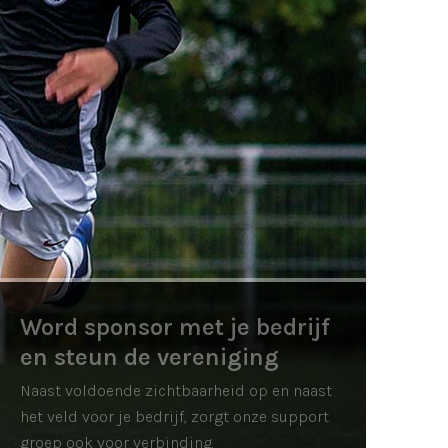
Word sponsor met je bedrijf
en steun de vereniging
Naast voldoende zichtbaarheid op en naast
het veld voor je bedrijf, zorgt onze support
groep ook voor verbinding.