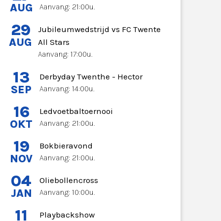
AUG
Aanvang: 21:00u.
29
Jubileumwedstrijd vs FC Twente
AUG
All Stars
Aanvang: 17:00u.
13
Derbyday Twenthe - Hector
SEP
Aanvang: 14:00u.
16
Ledvoetbaltoernooi
OKT
Aanvang: 21:00u.
19
Bokbieravond
NOV
Aanvang: 21:00u.
04
Oliebollencross
JAN
Aanvang: 10:00u.
11
Playbackshow