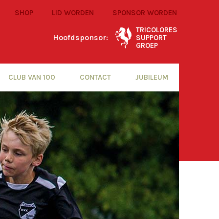
SHOP
LID WORDEN
SPONSOR WORDEN
TRICOLORES
Hoofdsponsor:
SUPPORT
GROEP
CLUB VAN 100
CONTACT
JUBILEUM