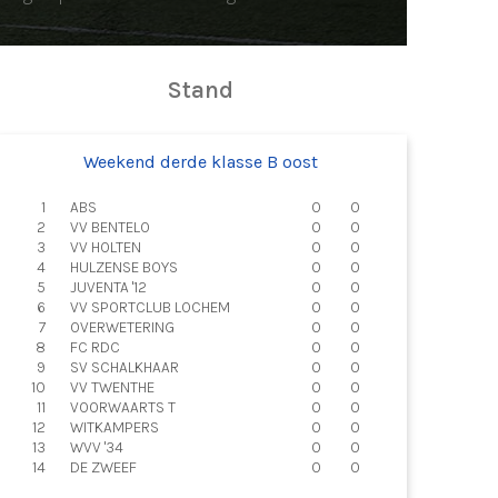
Stand
Weekend derde klasse B oost
1
ABS
0
0
2
VV BENTELO
0
0
3
VV HOLTEN
0
0
4
HULZENSE BOYS
0
0
5
JUVENTA '12
0
0
6
VV SPORTCLUB LOCHEM
0
0
7
OVERWETERING
0
0
8
FC RDC
0
0
9
SV SCHALKHAAR
0
0
10
VV TWENTHE
0
0
11
VOORWAARTS T
0
0
12
WITKAMPERS
0
0
13
WVV '34
0
0
14
DE ZWEEF
0
0