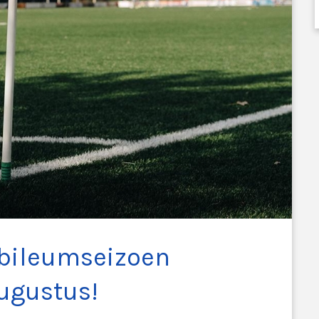
jubileumseizoen
augustus!