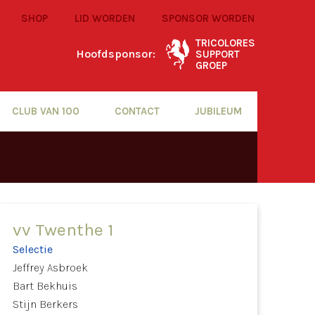
SHOP
LID WORDEN
SPONSOR WORDEN
TRICOLORES
Hoofdsponsor:
SUPPORT
GROEP
CLUB VAN 100
CONTACT
JUBILEUM
vv Twenthe 1
Selectie
Jeffrey Asbroek
Bart Bekhuis
Stijn Berkers