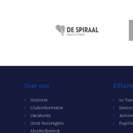
Over ons
Elftall
Historie
vv Twe
Clubinformatie
Senio
Vacatures
Junior
Onze huisregels
Pupill
Alcoholbeleid