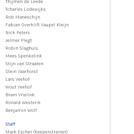
Thijmen de Leede
Tcharles Lodewijks
Rob Maneschijn
Fabian Overklift Vaupel Kleijn
Nick Peters
Jelmer Plegt
Robin Slaghuis
Mees Spenkelink
Stijn van Straaten
Stein Vaarhorst
Lars Veehof
Wout Veehof
Bram Vrielink
Ronald Westerik
Benjamin Wolf
Staff
Mark Escher (Keeperstrainer)