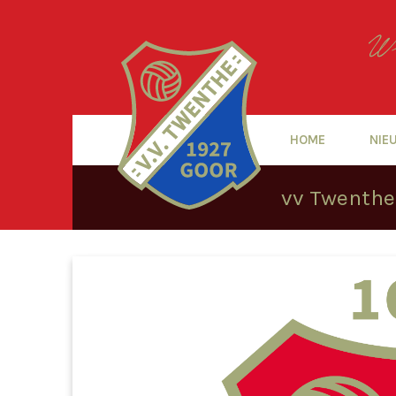
HOME
NIE
vv Twenthe