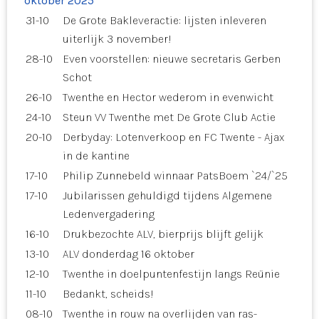
oktober 2025
31-10
De Grote Bakleveractie: lijsten inleveren
uiterlijk 3 november!
28-10
Even voorstellen: nieuwe secretaris Gerben
Schot
26-10
Twenthe en Hector wederom in evenwicht
24-10
Steun VV Twenthe met De Grote Club Actie
20-10
Derbyday: Lotenverkoop en FC Twente - Ajax
in de kantine
17-10
Philip Zunnebeld winnaar PatsBoem `24/`25
17-10
Jubilarissen gehuldigd tijdens Algemene
Ledenvergadering
16-10
Drukbezochte ALV, bierprijs blijft gelijk
13-10
ALV donderdag 16 oktober
12-10
Twenthe in doelpuntenfestijn langs Reünie
11-10
Bedankt, scheids!
08-10
Twenthe in rouw na overlijden van ras-