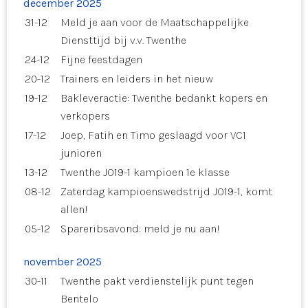
december 2025
31-12
Meld je aan voor de Maatschappelijke
Diensttijd bij v.v. Twenthe
24-12
Fijne feestdagen
20-12
Trainers en leiders in het nieuw
19-12
Bakleveractie: Twenthe bedankt kopers en
verkopers
17-12
Joep, Fatih en Timo geslaagd voor VC1
junioren
13-12
Twenthe JO19-1 kampioen 1e klasse
08-12
Zaterdag kampioenswedstrijd JO19-1, komt
allen!
05-12
Spareribsavond: meld je nu aan!
november 2025
30-11
Twenthe pakt verdienstelijk punt tegen
Bentelo