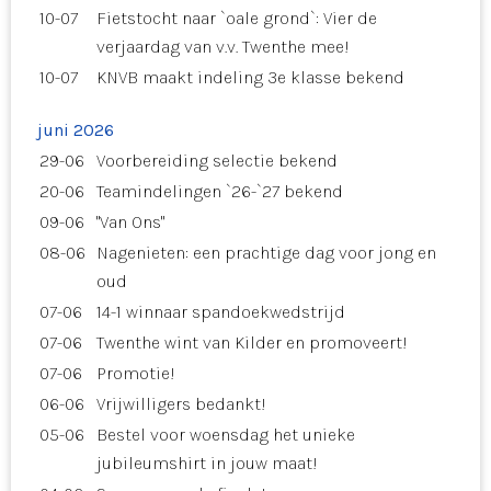
10-07
Fietstocht naar `oale grond`: Vier de
verjaardag van v.v. Twenthe mee!
10-07
KNVB maakt indeling 3e klasse bekend
juni 2026
29-06
Voorbereiding selectie bekend
20-06
Teamindelingen `26-`27 bekend
09-06
"Van Ons"
08-06
Nagenieten: een prachtige dag voor jong en
oud
07-06
14-1 winnaar spandoekwedstrijd
07-06
Twenthe wint van Kilder en promoveert!
07-06
Promotie!
06-06
Vrijwilligers bedankt!
05-06
Bestel voor woensdag het unieke
jubileumshirt in jouw maat!