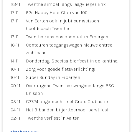
23-11
Twenthe simpel langs laagvlieger Erix
17-11
92e Happy Hour Club van 100
17-11
Van Eerten ook in jubileumseizoen
hoofdcoach Twenthe I
17-11
Twenthe kansloos onderuit in Eibergen
16-11
Contouren toegangswegen nieuwe entree
zichtbaar
14-11
Donderdag: Speciaalbierfeest in de kantine!
10-11
Zorg voor goede fietsverlichting!
10-11
Super Sunday in Eibergen
09-11
Overtuigend Twenthe swingend langs BSC
Unisson
05-11
€2724 opgebracht met Grote Clubactie
04-11
Het 3-banden biljarttoernooi barst los!
02-11
Twenthe verliest in Aalten