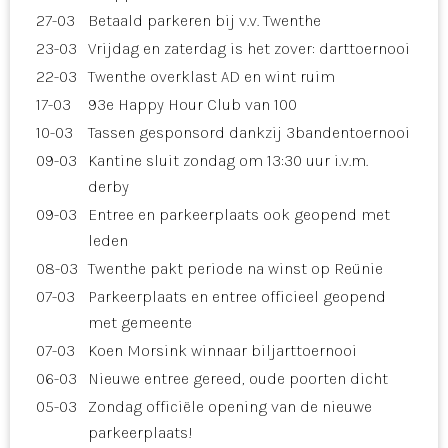
27-03
Betaald parkeren bij v.v. Twenthe
23-03
Vrijdag en zaterdag is het zover: darttoernooi
22-03
Twenthe overklast AD en wint ruim
17-03
93e Happy Hour Club van 100
10-03
Tassen gesponsord dankzij 3bandentoernooi
09-03
Kantine sluit zondag om 13:30 uur i.v.m.
derby
09-03
Entree en parkeerplaats ook geopend met
leden
08-03
Twenthe pakt periode na winst op Reünie
07-03
Parkeerplaats en entree officieel geopend
met gemeente
07-03
Koen Morsink winnaar biljarttoernooi
06-03
Nieuwe entree gereed, oude poorten dicht
05-03
Zondag officiële opening van de nieuwe
parkeerplaats!