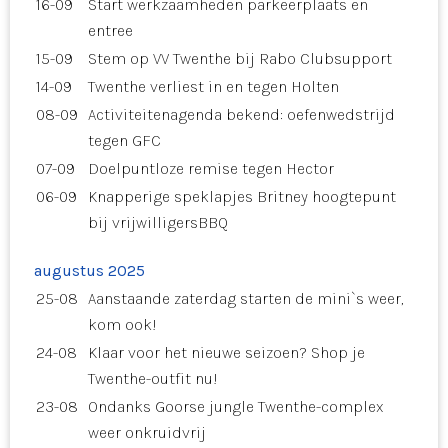
16-09
Start werkzaamheden parkeerplaats en
entree
15-09
Stem op VV Twenthe bij Rabo Clubsupport
14-09
Twenthe verliest in en tegen Holten
08-09
Activiteitenagenda bekend: oefenwedstrijd
tegen GFC
07-09
Doelpuntloze remise tegen Hector
06-09
Knapperige speklapjes Britney hoogtepunt
bij vrijwilligersBBQ
augustus 2025
25-08
Aanstaande zaterdag starten de mini`s weer,
kom ook!
24-08
Klaar voor het nieuwe seizoen? Shop je
Twenthe-outfit nu!
23-08
Ondanks Goorse jungle Twenthe-complex
weer onkruidvrij