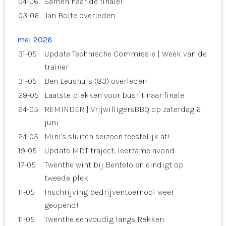
04-06
Samen naar de finale!
03-06
Jan Bolte overleden
mei 2026
31-05
Update Technische Commissie | Week van de
trainer
31-05
Ben Leushuis (83) overleden
29-05
Laatste plekken voor busrit naar finale
24-05
REMINDER | VrijwilligersBBQ op zaterdag 6
juni
24-05
Mini’s sluiten seizoen feestelijk af!
19-05
Update MDT traject: leerzame avond
17-05
Twenthe wint bij Bentelo en eindigt op
tweede plek
11-05
Inschrijving bedrijventoernooi weer
geopend!
11-05
Twenthe eenvoudig langs Rekken