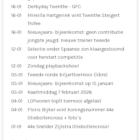
16-01
Derbyday Twenthe - GFC
16-01
Mireilla Hartgerink wint Twenthe Steigert
Trofee
16-01
Nieuwjaars- bijeenkomst: geen contributie
jongste jeugd, nieuwe trainer tweede
12-01
Selectie onder Spaanse zon klaargestoomd
voor herstart competitie
12-01
Zondag playbackshow!
05-01
Tweede ronde biljarttoernooi (libre)
05-01
Nieuwjaars- bijeenkomst op 15 januari
05-01
Kaartmiddag 7 februari 2026
04-01
LOFwonen top11 toernooi afgelast
04-01
Floris Bijker wint koningsnummer 44e
Oliebollencross + foto`s
01-01
44e Snelder Zijlstra Oliebollencross!