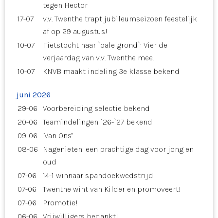
tegen Hector
17-07
v.v. Twenthe trapt jubileumseizoen feestelijk
af op 29 augustus!
10-07
Fietstocht naar `oale grond`: Vier de
verjaardag van v.v. Twenthe mee!
10-07
KNVB maakt indeling 3e klasse bekend
juni 2026
29-06
Voorbereiding selectie bekend
20-06
Teamindelingen `26-`27 bekend
09-06
"Van Ons"
08-06
Nagenieten: een prachtige dag voor jong en
oud
07-06
14-1 winnaar spandoekwedstrijd
07-06
Twenthe wint van Kilder en promoveert!
07-06
Promotie!
06-06
Vrijwilligers bedankt!