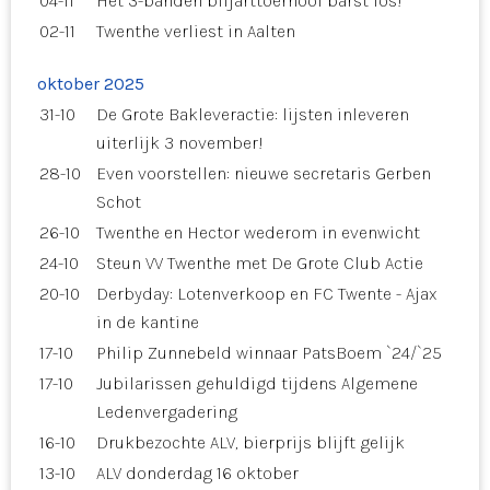
04-11
Het 3-banden biljarttoernooi barst los!
02-11
Twenthe verliest in Aalten
oktober 2025
31-10
De Grote Bakleveractie: lijsten inleveren
uiterlijk 3 november!
28-10
Even voorstellen: nieuwe secretaris Gerben
Schot
26-10
Twenthe en Hector wederom in evenwicht
24-10
Steun VV Twenthe met De Grote Club Actie
20-10
Derbyday: Lotenverkoop en FC Twente - Ajax
in de kantine
17-10
Philip Zunnebeld winnaar PatsBoem `24/`25
17-10
Jubilarissen gehuldigd tijdens Algemene
Ledenvergadering
16-10
Drukbezochte ALV, bierprijs blijft gelijk
13-10
ALV donderdag 16 oktober