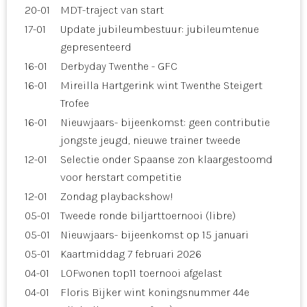
20-01
MDT-traject van start
17-01
Update jubileumbestuur: jubileumtenue
gepresenteerd
16-01
Derbyday Twenthe - GFC
16-01
Mireilla Hartgerink wint Twenthe Steigert
Trofee
16-01
Nieuwjaars- bijeenkomst: geen contributie
jongste jeugd, nieuwe trainer tweede
12-01
Selectie onder Spaanse zon klaargestoomd
voor herstart competitie
12-01
Zondag playbackshow!
05-01
Tweede ronde biljarttoernooi (libre)
05-01
Nieuwjaars- bijeenkomst op 15 januari
05-01
Kaartmiddag 7 februari 2026
04-01
LOFwonen top11 toernooi afgelast
04-01
Floris Bijker wint koningsnummer 44e