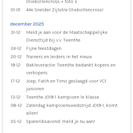
Oliebollencross + foto`s
01-01
44e Snelder Zijlstra Oliebollencross!
december 2025
31-12
Meld je aan voor de Maatschappelijke
Diensttijd bij v.v. Twenthe
24-12
Fijne feestdagen
20-12
Trainers en leiders in het nieuw
19-12
Bakleveractie: Twenthe bedankt kopers en
verkopers
17-12
Joep, Fatih en Timo geslaagd voor VC1
junioren
13-12
Twenthe JO19-1 kampioen 1e klasse
08-12
Zaterdag kampioenswedstrijd JO19-1, komt
allen!
05-12
Spareribsavond: meld je nu aan!