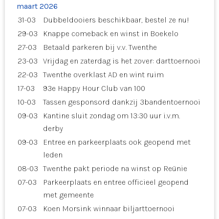
maart 2026
31-03
Dubbeldooiers beschikbaar, bestel ze nu!
29-03
Knappe comeback en winst in Boekelo
27-03
Betaald parkeren bij v.v. Twenthe
23-03
Vrijdag en zaterdag is het zover: darttoernooi
22-03
Twenthe overklast AD en wint ruim
17-03
93e Happy Hour Club van 100
10-03
Tassen gesponsord dankzij 3bandentoernooi
09-03
Kantine sluit zondag om 13:30 uur i.v.m.
derby
09-03
Entree en parkeerplaats ook geopend met
leden
08-03
Twenthe pakt periode na winst op Reünie
07-03
Parkeerplaats en entree officieel geopend
met gemeente
07-03
Koen Morsink winnaar biljarttoernooi