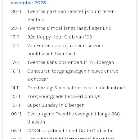
november 2025
30-11
Twenthe pakt verdienstelijk punt tegen
Bentelo
23-11
Twenthe simpel langs laagvlieger Erix
17-11
92e Happy Hour Club van 100
17-11
Van Eerten ook in jubileumseizoen
hoofdcoach Twenthe I
17-11
Twenthe kansloos onderuit in Eibergen
16-11
Contouren toegangswegen nieuwe entree
zichtbaar
14-11
Donderdag: Speciaalbierfeest in de kantine!
10-11
Zorg voor goede fietsverlichting!
10-11
Super Sunday in Eibergen
09-11
Overtuigend Twenthe swingend langs BSC
Unisson
05-11
€2724 opgebracht met Grote Clubactie