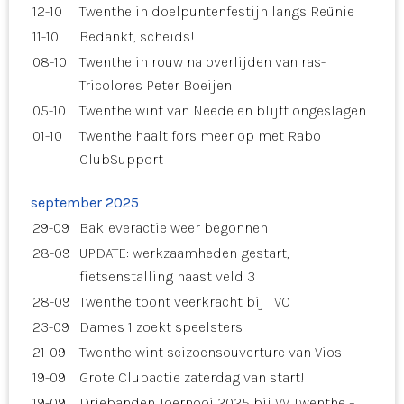
12-10
Twenthe in doelpuntenfestijn langs Reünie
11-10
Bedankt, scheids!
08-10
Twenthe in rouw na overlijden van ras-
Tricolores Peter Boeijen
05-10
Twenthe wint van Neede en blijft ongeslagen
01-10
Twenthe haalt fors meer op met Rabo
ClubSupport
september 2025
29-09
Bakleveractie weer begonnen
28-09
UPDATE: werkzaamheden gestart,
fietsenstalling naast veld 3
28-09
Twenthe toont veerkracht bij TVO
23-09
Dames 1 zoekt speelsters
21-09
Twenthe wint seizoensouverture van Vios
19-09
Grote Clubactie zaterdag van start!
19-09
Driebanden Toernooi 2025 bij VV Twenthe –