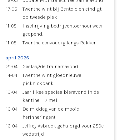
19-05
Update MDT traject: leerzame avond
17-05
Twenthe wint bij Bentelo en eindigt
op tweede plek
11-05
Inschrijving bedrijventoernooi weer
geopend!
11-05
Twenthe eenvoudig langs Rekken
april 2026
21-04
Geslaagde trainersavond
14-04
Twenthe wint gloednieuwe
picknickbank
13-04
Jaarlijkse speciaalbieravond in de
kantine! | 7 mei
13-04
De middag van de mooie
herinneringen!
13-04
Jeffrey Asbroek gehuldigd voor 250e
wedstrijd