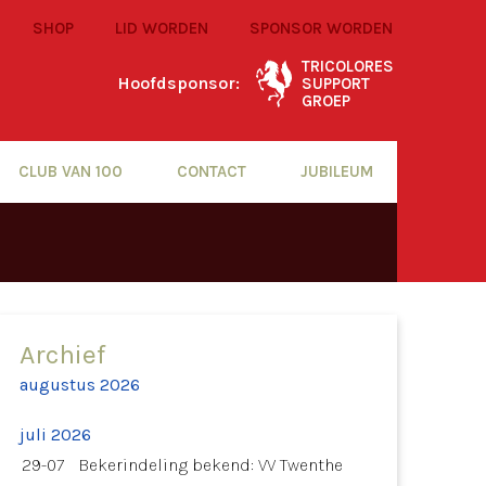
SHOP
LID WORDEN
SPONSOR WORDEN
TRICOLORES
Hoofdsponsor:
SUPPORT
GROEP
CLUB VAN 100
CONTACT
JUBILEUM
Archief
augustus 2026
juli 2026
29-07
Bekerindeling bekend: VV Twenthe