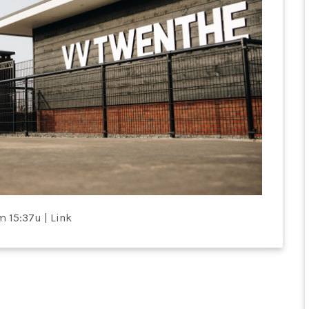
m 15:37u
|
Link