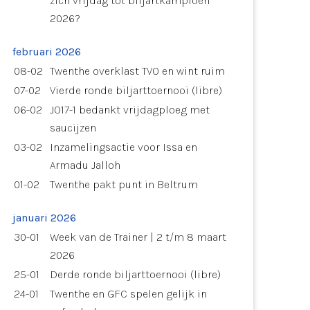
zich vrijdag tot biljartkampioen
2026?
februari 2026
08-02
Twenthe overklast TVO en wint ruim
07-02
Vierde ronde biljarttoernooi (libre)
06-02
JO17-1 bedankt vrijdagploeg met
saucijzen
03-02
Inzamelingsactie voor Issa en
Armadu Jalloh
01-02
Twenthe pakt punt in Beltrum
januari 2026
30-01
Week van de Trainer | 2 t/m 8 maart
2026
25-01
Derde ronde biljarttoernooi (libre)
24-01
Twenthe en GFC spelen gelijk in