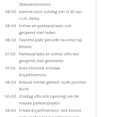
3bandentoernooi
09-03
Kantine sluit zondag om 13:30 uur
i.v.m. derby
09-03
Entree en parkeerplaats ook
geopend met leden
08-03
Twenthe pakt periode na winst op
Reünie
07-03
Parkeerplaats en entree officieel
geopend met gemeente
07-03
Koen Morsink winnaar
biljarttoernooi
06-03
Nieuwe entree gereed, oude poorten
dicht
05-03
Zondag officiële opening van de
nieuwe parkeerplaats!
04-03
Finale biljarttoernooi: Wie kroont