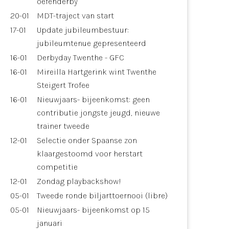
oefenderby
20-01
MDT-traject van start
17-01
Update jubileumbestuur:
jubileumtenue gepresenteerd
16-01
Derbyday Twenthe - GFC
16-01
Mireilla Hartgerink wint Twenthe
Steigert Trofee
16-01
Nieuwjaars- bijeenkomst: geen
contributie jongste jeugd, nieuwe
trainer tweede
12-01
Selectie onder Spaanse zon
klaargestoomd voor herstart
competitie
12-01
Zondag playbackshow!
05-01
Tweede ronde biljarttoernooi (libre)
05-01
Nieuwjaars- bijeenkomst op 15
januari