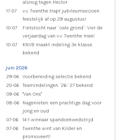
alsnog tegen Hector
17-07
v.v. Twenthe trapt jubileumseizoen
feestelijk af op 29 augustus!
10-07
Fietstocht naar `oale grond`: Vier de
verjaardag van v.v. Twenthe mee!
10-07
KNVB maakt indeling 3e klasse
bekend
juni 2026
29-06
Voorbereiding selectie bekend
20-06
Teamindelingen `26-`27 bekend
09-06
"Van Ons"
08-06
Nagenieten: een prachtige dag voor
jong en oud
07-06
14-1 winnaar spandoekwedstrijd
07-06
Twenthe wint van Kilder en
promoveert!