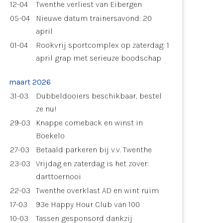
12-04
Twenthe verliest van Eibergen
05-04
Nieuwe datum trainersavond: 20
april
01-04
Rookvrij sportcomplex op zaterdag: 1
april grap met serieuze boodschap
maart 2026
31-03
Dubbeldooiers beschikbaar, bestel
ze nu!
29-03
Knappe comeback en winst in
Boekelo
27-03
Betaald parkeren bij v.v. Twenthe
23-03
Vrijdag en zaterdag is het zover:
darttoernooi
22-03
Twenthe overklast AD en wint ruim
17-03
93e Happy Hour Club van 100
10-03
Tassen gesponsord dankzij