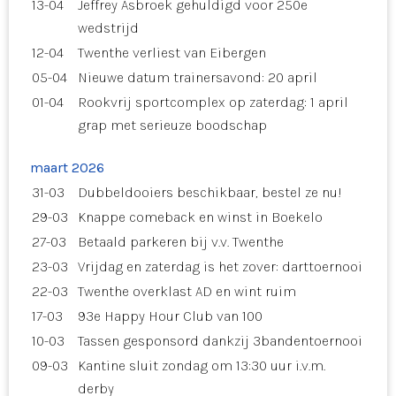
13-04
Jeffrey Asbroek gehuldigd voor 250e
wedstrijd
12-04
Twenthe verliest van Eibergen
05-04
Nieuwe datum trainersavond: 20 april
01-04
Rookvrij sportcomplex op zaterdag: 1 april
grap met serieuze boodschap
maart 2026
31-03
Dubbeldooiers beschikbaar, bestel ze nu!
29-03
Knappe comeback en winst in Boekelo
27-03
Betaald parkeren bij v.v. Twenthe
23-03
Vrijdag en zaterdag is het zover: darttoernooi
22-03
Twenthe overklast AD en wint ruim
17-03
93e Happy Hour Club van 100
10-03
Tassen gesponsord dankzij 3bandentoernooi
09-03
Kantine sluit zondag om 13:30 uur i.v.m.
derby