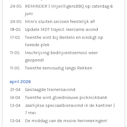
24-05
REMINDER | VrijwilligersBBQ op zaterdag 6
juni
24-05
Mini’s sluiten seizoen feestelijk af!
19-05
Update MDT traject: leerzame avond
17-05
Twenthe wint bij Bentelo en eindigt op
tweede plek
11-05
Inschrijving bedrijventoernooi weer
geopend!
11-05
Twenthe eenvoudig langs Rekken
april 2026
21-04
Geslaagde trainersavond
14-04
Twenthe wint gloednieuwe picknickbank
13-04
Jaarlijkse speciaalbieravond in de kantine! |
7 mei
13-04
De middag van de mooie herinneringen!