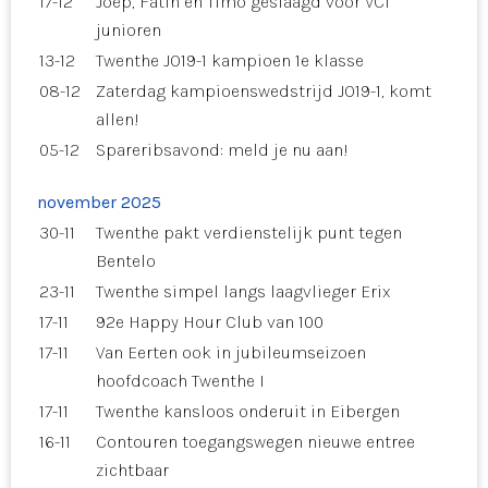
17-12
Joep, Fatih en Timo geslaagd voor VC1
junioren
13-12
Twenthe JO19-1 kampioen 1e klasse
08-12
Zaterdag kampioenswedstrijd JO19-1, komt
allen!
05-12
Spareribsavond: meld je nu aan!
november 2025
30-11
Twenthe pakt verdienstelijk punt tegen
Bentelo
23-11
Twenthe simpel langs laagvlieger Erix
17-11
92e Happy Hour Club van 100
17-11
Van Eerten ook in jubileumseizoen
hoofdcoach Twenthe I
17-11
Twenthe kansloos onderuit in Eibergen
16-11
Contouren toegangswegen nieuwe entree
zichtbaar