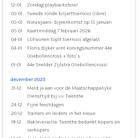
12-01
Zondag playbackshow!
05-01
Tweede ronde biljarttoernooi (libre)
05-01
Nieuwjaars- bijeenkomst op 15 januari
05-01
Kaartmiddag 7 februari 2026
04-01
LOFwonen top11 toernooi afgelast
04-01
Floris Bijker wint koningsnummer 44e
Oliebollencross + foto`s
01-01
44e Snelder Zijlstra Oliebollencross!
december 2025
31-12
Meld je aan voor de Maatschappelijke
Diensttijd bij v.v. Twenthe
24-12
Fijne feestdagen
20-12
Trainers en leiders in het nieuw
19-12
Bakleveractie: Twenthe bedankt kopers en
verkopers