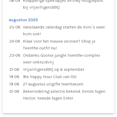
06-09
Knapperige speklapjes Britney hoogtepunt
bij vrijwilligersBBQ
augustus 2025
25-08
Aanstaande zaterdag starten de mini`s weer,
kom ook!
24-08
Klaar voor het nieuwe seizoen? Shop je
Twenthe-outfit nu!
23-08
Ondanks Goorse jungle Twenthe-complex
weer onkruidvrij
21-08
VrijwilligersBBQ op 6 september
19-08
91e Happy Hour Club van 100
19-08
27 augustus uitgifte teamtassen
01-08
Bekerindeling selectie bekend: Eerste tegen
Hector, tweede tegen Enter