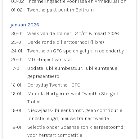
03-02
Inzamelingsactie voor Issa en Armadu Jalloh
01-02
Twenthe pakt punt in Beltrum
januari 2026
30-01
Week van de Trainer | 2 t/m 8 maart 2026
25-01
Derde ronde biljarttoernooi (libre)
24-01
Twenthe en GFC spelen gelijk in oefenderby
20-01
MDT-traject van start
17-01
Update jubileumbestuur: jubileumtenue
gepresenteerd
16-01
Derbyday Twenthe - GFC
16-01
Mireilla Hartgerink wint Twenthe Steigert
Trofee
16-01
Nieuwjaars- bijeenkomst: geen contributie
jongste jeugd, nieuwe trainer tweede
12-01
Selectie onder Spaanse zon klaargestoomd
voor herstart competitie