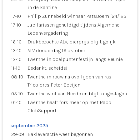
in de kantine
17-10
Philip Zunnebeld winnaar PatsBoem `24/`25
17-10
Jubilarissen gehuldigd tijdens Algemene
Ledenvergadering
16-10
Drukbezochte ALV, bierprijs blijft gelijk
13-10
ALV donderdag 16 oktober
12-10
Twenthe in doelpuntenfestijn langs Reünie
11-10
Bedankt, scheids!
08-10
Twenthe in rouw na overlijden van ras-
Tricolores Peter Boeijen
05-10
Twenthe wint van Neede en blijft ongeslagen
01-10
Twenthe haalt fors meer op met Rabo
ClubSupport
september 2025
29-09
Bakleveractie weer begonnen