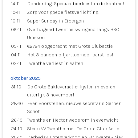
14-11
Donderdag: Speciaalbierfeest in de kantine!
10-11
Zorg voor goede fietsverlichting!
10-11
Super Sunday in Eibergen
09-11
Overtuigend Twenthe swingend langs BSC
Unisson
05-11
€2724 opgebracht met Grote Clubactie
04-11
Het 3-banden biljarttoernooi barst los!
02-11
Twenthe verliest in Aalten
oktober 2025
31-10
De Grote Bakleveractie: lijsten inleveren
uiterlijk 3 november!
28-10
Even voorstellen: nieuwe secretaris Gerben
Schot
26-10
Twenthe en Hector wederom in evenwicht
24-10
Steun VV Twenthe met De Grote Club Actie
20-10
Derbyday: Lotenverkoop en FC Twente - Ajax