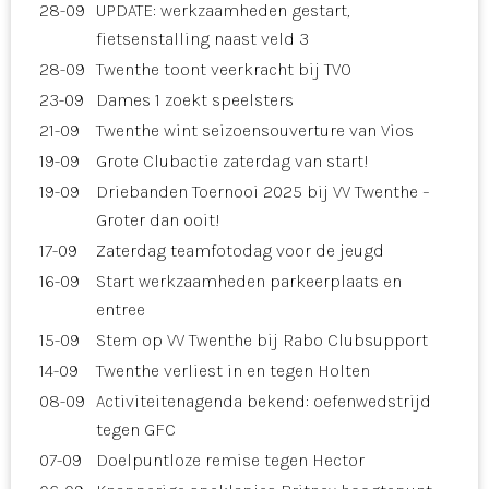
28-09
UPDATE: werkzaamheden gestart,
fietsenstalling naast veld 3
28-09
Twenthe toont veerkracht bij TVO
23-09
Dames 1 zoekt speelsters
21-09
Twenthe wint seizoensouverture van Vios
19-09
Grote Clubactie zaterdag van start!
19-09
Driebanden Toernooi 2025 bij VV Twenthe –
Groter dan ooit!
17-09
Zaterdag teamfotodag voor de jeugd
16-09
Start werkzaamheden parkeerplaats en
entree
15-09
Stem op VV Twenthe bij Rabo Clubsupport
14-09
Twenthe verliest in en tegen Holten
08-09
Activiteitenagenda bekend: oefenwedstrijd
tegen GFC
07-09
Doelpuntloze remise tegen Hector