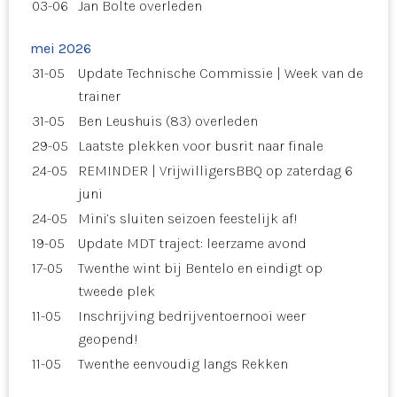
03-06
Jan Bolte overleden
mei 2026
31-05
Update Technische Commissie | Week van de
trainer
31-05
Ben Leushuis (83) overleden
29-05
Laatste plekken voor busrit naar finale
24-05
REMINDER | VrijwilligersBBQ op zaterdag 6
juni
24-05
Mini’s sluiten seizoen feestelijk af!
19-05
Update MDT traject: leerzame avond
17-05
Twenthe wint bij Bentelo en eindigt op
tweede plek
11-05
Inschrijving bedrijventoernooi weer
geopend!
11-05
Twenthe eenvoudig langs Rekken