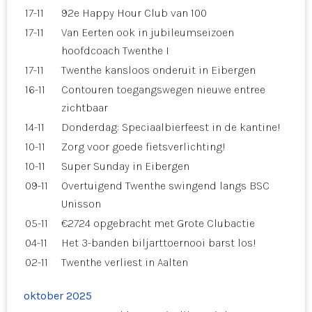
17-11
92e Happy Hour Club van 100
17-11
Van Eerten ook in jubileumseizoen
hoofdcoach Twenthe I
17-11
Twenthe kansloos onderuit in Eibergen
16-11
Contouren toegangswegen nieuwe entree
zichtbaar
14-11
Donderdag: Speciaalbierfeest in de kantine!
10-11
Zorg voor goede fietsverlichting!
10-11
Super Sunday in Eibergen
09-11
Overtuigend Twenthe swingend langs BSC
Unisson
05-11
€2724 opgebracht met Grote Clubactie
04-11
Het 3-banden biljarttoernooi barst los!
02-11
Twenthe verliest in Aalten
oktober 2025