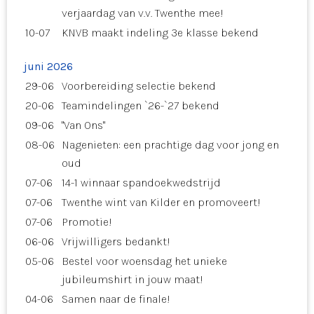
verjaardag van v.v. Twenthe mee!
10-07
KNVB maakt indeling 3e klasse bekend
juni 2026
29-06
Voorbereiding selectie bekend
20-06
Teamindelingen `26-`27 bekend
09-06
"Van Ons"
08-06
Nagenieten: een prachtige dag voor jong en
oud
07-06
14-1 winnaar spandoekwedstrijd
07-06
Twenthe wint van Kilder en promoveert!
07-06
Promotie!
06-06
Vrijwilligers bedankt!
05-06
Bestel voor woensdag het unieke
jubileumshirt in jouw maat!
04-06
Samen naar de finale!