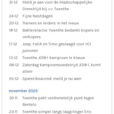
31-12
Meld je aan voor de Maatschappelijke
Diensttijd bij v.v. Twenthe
24-12
Fijne feestdagen
20-12
Trainers en leiders in het nieuw
19-12
Bakleveractie: Twenthe bedankt kopers en
verkopers
17-12
Joep, Fatih en Timo geslaagd voor VC1
junioren
13-12
Twenthe JO19-1 kampioen 1e klasse
08-12
Zaterdag kampioenswedstrijd JO19-1, komt
allen!
05-12
Spareribsavond: meld je nu aan!
november 2025
30-11
Twenthe pakt verdienstelijk punt tegen
Bentelo
23-11
Twenthe simpel langs laagvlieger Erix