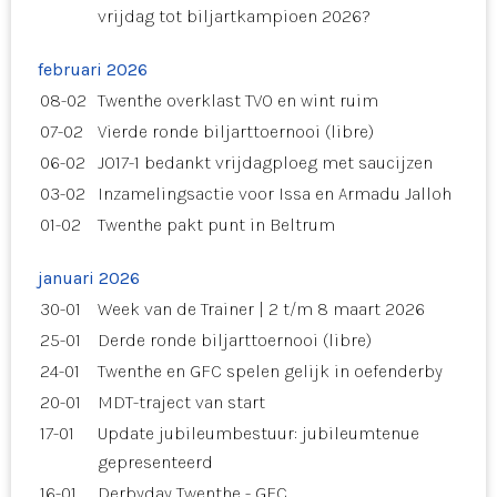
vrijdag tot biljartkampioen 2026?
februari 2026
08-02
Twenthe overklast TVO en wint ruim
07-02
Vierde ronde biljarttoernooi (libre)
06-02
JO17-1 bedankt vrijdagploeg met saucijzen
03-02
Inzamelingsactie voor Issa en Armadu Jalloh
01-02
Twenthe pakt punt in Beltrum
januari 2026
30-01
Week van de Trainer | 2 t/m 8 maart 2026
25-01
Derde ronde biljarttoernooi (libre)
24-01
Twenthe en GFC spelen gelijk in oefenderby
20-01
MDT-traject van start
17-01
Update jubileumbestuur: jubileumtenue
gepresenteerd
16-01
Derbyday Twenthe - GFC