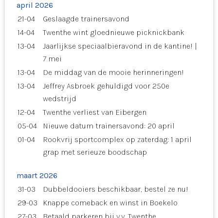
april 2026
21-04
Geslaagde trainersavond
14-04
Twenthe wint gloednieuwe picknickbank
13-04
Jaarlijkse speciaalbieravond in de kantine! |
7 mei
13-04
De middag van de mooie herinneringen!
13-04
Jeffrey Asbroek gehuldigd voor 250e
wedstrijd
12-04
Twenthe verliest van Eibergen
05-04
Nieuwe datum trainersavond: 20 april
01-04
Rookvrij sportcomplex op zaterdag: 1 april
grap met serieuze boodschap
maart 2026
31-03
Dubbeldooiers beschikbaar, bestel ze nu!
29-03
Knappe comeback en winst in Boekelo
27-03
Betaald parkeren bij v.v. Twenthe