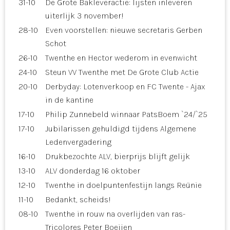
31-10
De Grote Bakleveractie: lijsten inleveren
uiterlijk 3 november!
28-10
Even voorstellen: nieuwe secretaris Gerben
Schot
26-10
Twenthe en Hector wederom in evenwicht
24-10
Steun VV Twenthe met De Grote Club Actie
20-10
Derbyday: Lotenverkoop en FC Twente - Ajax
in de kantine
17-10
Philip Zunnebeld winnaar PatsBoem `24/`25
17-10
Jubilarissen gehuldigd tijdens Algemene
Ledenvergadering
16-10
Drukbezochte ALV, bierprijs blijft gelijk
13-10
ALV donderdag 16 oktober
12-10
Twenthe in doelpuntenfestijn langs Reünie
11-10
Bedankt, scheids!
08-10
Twenthe in rouw na overlijden van ras-
Tricolores Peter Boeijen