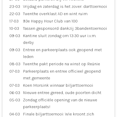
23-03
Vrijdag en zaterdag is het zover: darttoernooi
22-03
Twenthe overklast AD en wint ruim
17-03
93e Happy Hour Club van 100
10-03
Tassen gesponsord dankzij 3bandentoernooi
09-03
Kantine sluit zondag om 13:30 uur i.v.m.
derby
09-03
Entree en parkeerplaats ook geopend met
leden
08-03
Twenthe pakt periode na winst op Reünie
07-03
Parkeerplaats en entree officieel geopend
met gemeente
07-03
Koen Morsink winnaar biljarttoernooi
06-03
Nieuwe entree gereed, oude poorten dicht
05-03
Zondag officiële opening van de nieuwe
parkeerplaats!
04-03
Finale biljarttoernooi: Wie kroont zich