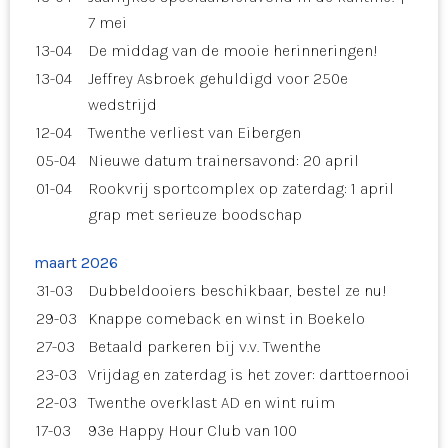
7 mei
13-04
De middag van de mooie herinneringen!
13-04
Jeffrey Asbroek gehuldigd voor 250e
wedstrijd
12-04
Twenthe verliest van Eibergen
05-04
Nieuwe datum trainersavond: 20 april
01-04
Rookvrij sportcomplex op zaterdag: 1 april
grap met serieuze boodschap
maart 2026
31-03
Dubbeldooiers beschikbaar, bestel ze nu!
29-03
Knappe comeback en winst in Boekelo
27-03
Betaald parkeren bij v.v. Twenthe
23-03
Vrijdag en zaterdag is het zover: darttoernooi
22-03
Twenthe overklast AD en wint ruim
17-03
93e Happy Hour Club van 100