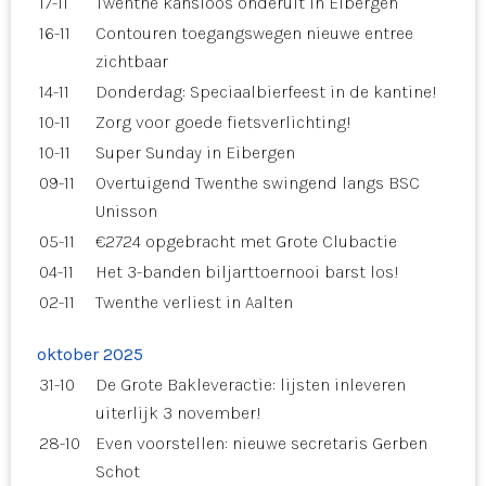
17-11
Twenthe kansloos onderuit in Eibergen
16-11
Contouren toegangswegen nieuwe entree
zichtbaar
14-11
Donderdag: Speciaalbierfeest in de kantine!
10-11
Zorg voor goede fietsverlichting!
10-11
Super Sunday in Eibergen
09-11
Overtuigend Twenthe swingend langs BSC
Unisson
05-11
€2724 opgebracht met Grote Clubactie
04-11
Het 3-banden biljarttoernooi barst los!
02-11
Twenthe verliest in Aalten
oktober 2025
31-10
De Grote Bakleveractie: lijsten inleveren
uiterlijk 3 november!
28-10
Even voorstellen: nieuwe secretaris Gerben
Schot