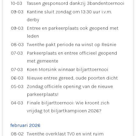
10-03
Tassen gesponsord dankzij 3bandentoernooi
09-03
Kantine sluit zondag om 13:30 uur i.v.m.
derby
09-03
Entree en parkeerplaats ook geopend met
leden
08-03
Twenthe pakt periode na winst op Reünie
07-03
Parkeerplaats en entree officieel geopend
met gemeente
07-03
Koen Morsink winnaar biljarttoernooi
06-03
Nieuwe entree gereed, oude poorten dicht
05-03
Zondag officiële opening van de nieuwe
parkeerplaats!
04-03
Finale biljarttoernooi: Wie kroont zich
vrijdag tot biljartkampioen 2026?
februari 2026
08-02
Twenthe overklast TVO en wint ruim