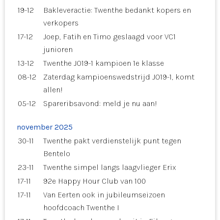
19-12
Bakleveractie: Twenthe bedankt kopers en
verkopers
17-12
Joep, Fatih en Timo geslaagd voor VC1
junioren
13-12
Twenthe JO19-1 kampioen 1e klasse
08-12
Zaterdag kampioenswedstrijd JO19-1, komt
allen!
05-12
Spareribsavond: meld je nu aan!
november 2025
30-11
Twenthe pakt verdienstelijk punt tegen
Bentelo
23-11
Twenthe simpel langs laagvlieger Erix
17-11
92e Happy Hour Club van 100
17-11
Van Eerten ook in jubileumseizoen
hoofdcoach Twenthe I