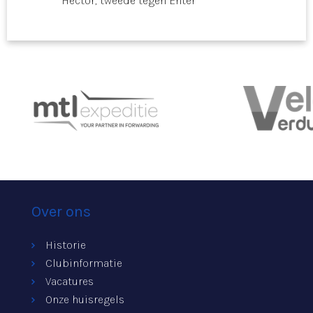
Hector, tweede tegen Enter
Over ons
Historie
Clubinformatie
Vacatures
Onze huisregels