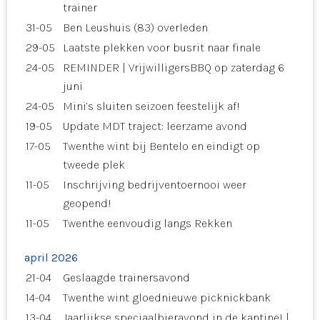
trainer
31-05
Ben Leushuis (83) overleden
29-05
Laatste plekken voor busrit naar finale
24-05
REMINDER | VrijwilligersBBQ op zaterdag 6
juni
24-05
Mini’s sluiten seizoen feestelijk af!
19-05
Update MDT traject: leerzame avond
17-05
Twenthe wint bij Bentelo en eindigt op
tweede plek
11-05
Inschrijving bedrijventoernooi weer
geopend!
11-05
Twenthe eenvoudig langs Rekken
april 2026
21-04
Geslaagde trainersavond
14-04
Twenthe wint gloednieuwe picknickbank
13-04
Jaarlijkse speciaalbieravond in de kantine! |