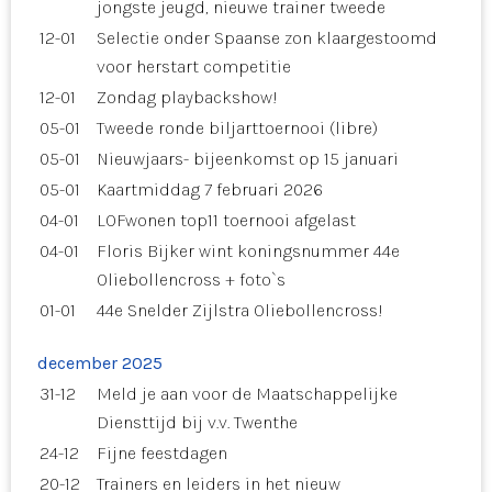
jongste jeugd, nieuwe trainer tweede
12-01
Selectie onder Spaanse zon klaargestoomd
voor herstart competitie
12-01
Zondag playbackshow!
05-01
Tweede ronde biljarttoernooi (libre)
05-01
Nieuwjaars- bijeenkomst op 15 januari
05-01
Kaartmiddag 7 februari 2026
04-01
LOFwonen top11 toernooi afgelast
04-01
Floris Bijker wint koningsnummer 44e
Oliebollencross + foto`s
01-01
44e Snelder Zijlstra Oliebollencross!
december 2025
31-12
Meld je aan voor de Maatschappelijke
Diensttijd bij v.v. Twenthe
24-12
Fijne feestdagen
20-12
Trainers en leiders in het nieuw