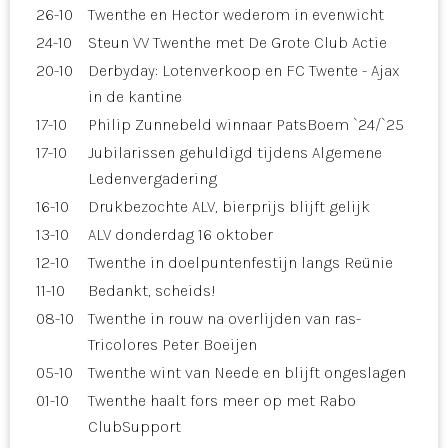
26-10
Twenthe en Hector wederom in evenwicht
24-10
Steun VV Twenthe met De Grote Club Actie
20-10
Derbyday: Lotenverkoop en FC Twente - Ajax
in de kantine
17-10
Philip Zunnebeld winnaar PatsBoem `24/`25
17-10
Jubilarissen gehuldigd tijdens Algemene
Ledenvergadering
16-10
Drukbezochte ALV, bierprijs blijft gelijk
13-10
ALV donderdag 16 oktober
12-10
Twenthe in doelpuntenfestijn langs Reünie
11-10
Bedankt, scheids!
08-10
Twenthe in rouw na overlijden van ras-
Tricolores Peter Boeijen
05-10
Twenthe wint van Neede en blijft ongeslagen
01-10
Twenthe haalt fors meer op met Rabo
ClubSupport