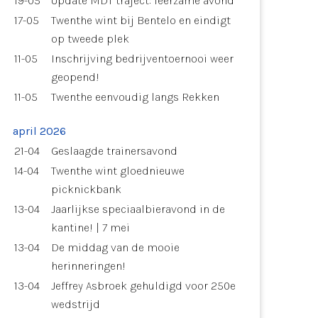
19-05
Update MDT traject: leerzame avond
17-05
Twenthe wint bij Bentelo en eindigt
op tweede plek
11-05
Inschrijving bedrijventoernooi weer
geopend!
11-05
Twenthe eenvoudig langs Rekken
april 2026
21-04
Geslaagde trainersavond
14-04
Twenthe wint gloednieuwe
picknickbank
13-04
Jaarlijkse speciaalbieravond in de
kantine! | 7 mei
13-04
De middag van de mooie
herinneringen!
13-04
Jeffrey Asbroek gehuldigd voor 250e
wedstrijd