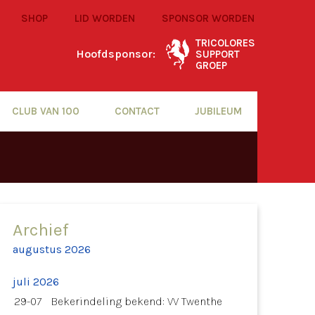
SHOP
LID WORDEN
SPONSOR WORDEN
TRICOLORES
Hoofdsponsor:
SUPPORT
GROEP
CLUB VAN 100
CONTACT
JUBILEUM
Archief
augustus 2026
juli 2026
29-07
Bekerindeling bekend: VV Twenthe