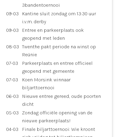
3bandentoernooi
09-03
Kantine sluit zondag om 13:30 uur
i.v.m. derby
09-03
Entree en parkeerplaats ook
geopend met leden
08-03
Twenthe pakt periode na winst op
Reünie
07-03
Parkeerplaats en entree officieel
geopend met gemeente
07-03
Koen Morsink winnaar
biljarttoernooi
06-03
Nieuwe entree gereed, oude poorten
dicht
05-03
Zondag officiële opening van de
nieuwe parkeerplaats!
04-03
Finale biljarttoernooi: Wie kroont