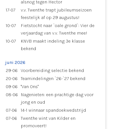
alsnog tegen Hector
17-07
v.v. Twenthe trapt jubileumseizoen
feestelijk af op 29 augustus!
10-07
Fietstocht naar `oale grond`: Vier de
verjaardag van v.v. Twenthe mee!
10-07
KNVB maakt indeling 3e klasse
bekend
juni 2026
29-06
Voorbereiding selectie bekend
20-06
Teamindelingen `26-`27 bekend
09-06
"Van Ons"
08-06
Nagenieten: een prachtige dag voor
jong en oud
07-06
14-1 winnaar spandoekwedstrijd
07-06
Twenthe wint van Kilder en
promoveert!