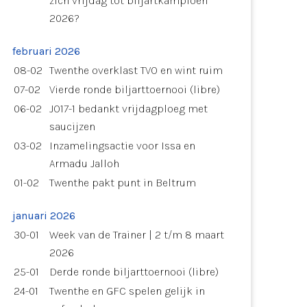
zich vrijdag tot biljartkampioen
2026?
februari 2026
08-02
Twenthe overklast TVO en wint ruim
07-02
Vierde ronde biljarttoernooi (libre)
06-02
JO17-1 bedankt vrijdagploeg met
saucijzen
03-02
Inzamelingsactie voor Issa en
Armadu Jalloh
01-02
Twenthe pakt punt in Beltrum
januari 2026
30-01
Week van de Trainer | 2 t/m 8 maart
2026
25-01
Derde ronde biljarttoernooi (libre)
24-01
Twenthe en GFC spelen gelijk in