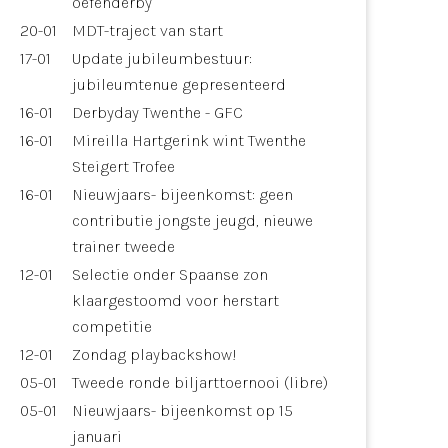
oefenderby
20-01
MDT-traject van start
17-01
Update jubileumbestuur:
jubileumtenue gepresenteerd
16-01
Derbyday Twenthe - GFC
16-01
Mireilla Hartgerink wint Twenthe
Steigert Trofee
16-01
Nieuwjaars- bijeenkomst: geen
contributie jongste jeugd, nieuwe
trainer tweede
12-01
Selectie onder Spaanse zon
klaargestoomd voor herstart
competitie
12-01
Zondag playbackshow!
05-01
Tweede ronde biljarttoernooi (libre)
05-01
Nieuwjaars- bijeenkomst op 15
januari