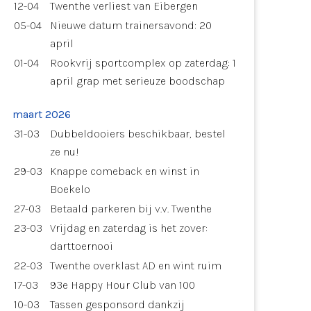
12-04
Twenthe verliest van Eibergen
05-04
Nieuwe datum trainersavond: 20
april
01-04
Rookvrij sportcomplex op zaterdag: 1
april grap met serieuze boodschap
maart 2026
31-03
Dubbeldooiers beschikbaar, bestel
ze nu!
29-03
Knappe comeback en winst in
Boekelo
27-03
Betaald parkeren bij v.v. Twenthe
23-03
Vrijdag en zaterdag is het zover:
darttoernooi
22-03
Twenthe overklast AD en wint ruim
17-03
93e Happy Hour Club van 100
10-03
Tassen gesponsord dankzij