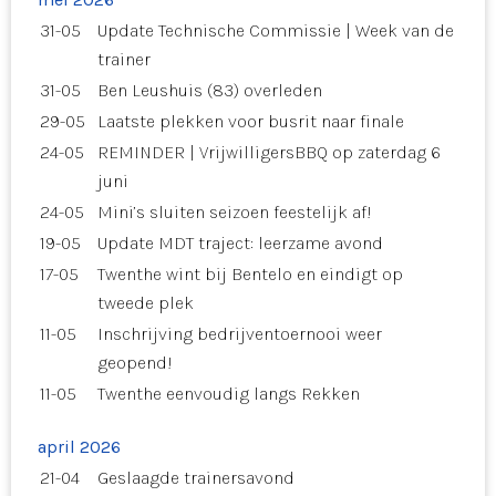
31-05
Update Technische Commissie | Week van de
trainer
31-05
Ben Leushuis (83) overleden
29-05
Laatste plekken voor busrit naar finale
24-05
REMINDER | VrijwilligersBBQ op zaterdag 6
juni
24-05
Mini’s sluiten seizoen feestelijk af!
19-05
Update MDT traject: leerzame avond
17-05
Twenthe wint bij Bentelo en eindigt op
tweede plek
11-05
Inschrijving bedrijventoernooi weer
geopend!
11-05
Twenthe eenvoudig langs Rekken
april 2026
21-04
Geslaagde trainersavond