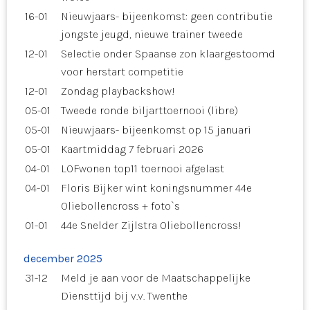
16-01
Nieuwjaars- bijeenkomst: geen contributie
jongste jeugd, nieuwe trainer tweede
12-01
Selectie onder Spaanse zon klaargestoomd
voor herstart competitie
12-01
Zondag playbackshow!
05-01
Tweede ronde biljarttoernooi (libre)
05-01
Nieuwjaars- bijeenkomst op 15 januari
05-01
Kaartmiddag 7 februari 2026
04-01
LOFwonen top11 toernooi afgelast
04-01
Floris Bijker wint koningsnummer 44e
Oliebollencross + foto`s
01-01
44e Snelder Zijlstra Oliebollencross!
december 2025
31-12
Meld je aan voor de Maatschappelijke
Diensttijd bij v.v. Twenthe