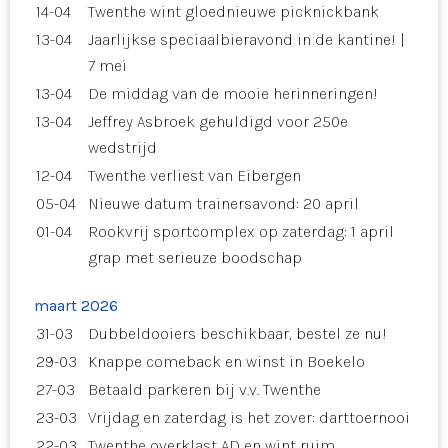
14-04
Twenthe wint gloednieuwe picknickbank
13-04
Jaarlijkse speciaalbieravond in de kantine! |
7 mei
13-04
De middag van de mooie herinneringen!
13-04
Jeffrey Asbroek gehuldigd voor 250e
wedstrijd
12-04
Twenthe verliest van Eibergen
05-04
Nieuwe datum trainersavond: 20 april
01-04
Rookvrij sportcomplex op zaterdag: 1 april
grap met serieuze boodschap
maart 2026
31-03
Dubbeldooiers beschikbaar, bestel ze nu!
29-03
Knappe comeback en winst in Boekelo
27-03
Betaald parkeren bij v.v. Twenthe
23-03
Vrijdag en zaterdag is het zover: darttoernooi
22-03
Twenthe overklast AD en wint ruim