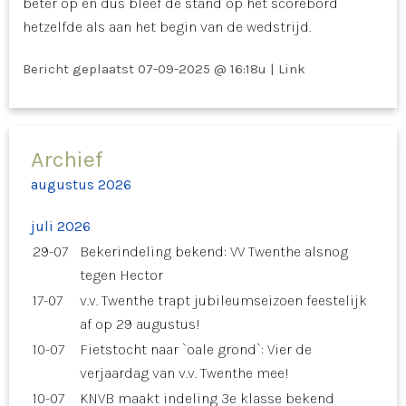
beter op en dus bleef de stand op het scorebord
hetzelfde als aan het begin van de wedstrijd.
Bericht geplaatst
07-09-2025 @ 16:18u
|
Link
Archief
augustus 2026
juli 2026
29-07
Bekerindeling bekend: VV Twenthe alsnog
tegen Hector
17-07
v.v. Twenthe trapt jubileumseizoen feestelijk
af op 29 augustus!
10-07
Fietstocht naar `oale grond`: Vier de
verjaardag van v.v. Twenthe mee!
10-07
KNVB maakt indeling 3e klasse bekend