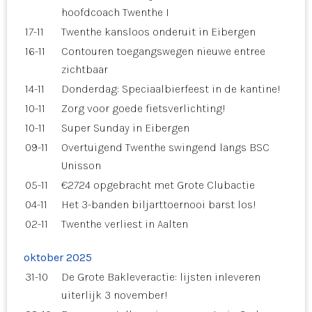
hoofdcoach Twenthe I
17-11
Twenthe kansloos onderuit in Eibergen
16-11
Contouren toegangswegen nieuwe entree
zichtbaar
14-11
Donderdag: Speciaalbierfeest in de kantine!
10-11
Zorg voor goede fietsverlichting!
10-11
Super Sunday in Eibergen
09-11
Overtuigend Twenthe swingend langs BSC
Unisson
05-11
€2724 opgebracht met Grote Clubactie
04-11
Het 3-banden biljarttoernooi barst los!
02-11
Twenthe verliest in Aalten
oktober 2025
31-10
De Grote Bakleveractie: lijsten inleveren
uiterlijk 3 november!