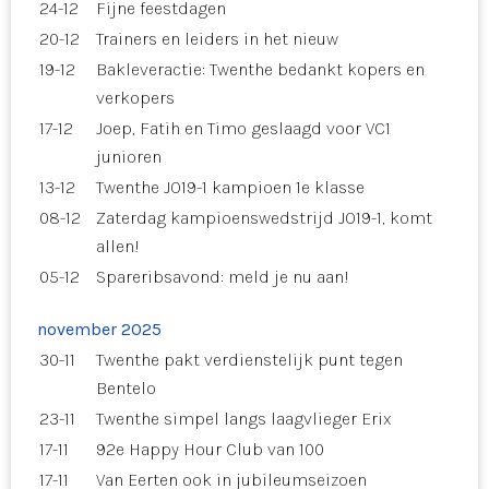
24-12
Fijne feestdagen
20-12
Trainers en leiders in het nieuw
19-12
Bakleveractie: Twenthe bedankt kopers en
verkopers
17-12
Joep, Fatih en Timo geslaagd voor VC1
junioren
13-12
Twenthe JO19-1 kampioen 1e klasse
08-12
Zaterdag kampioenswedstrijd JO19-1, komt
allen!
05-12
Spareribsavond: meld je nu aan!
november 2025
30-11
Twenthe pakt verdienstelijk punt tegen
Bentelo
23-11
Twenthe simpel langs laagvlieger Erix
17-11
92e Happy Hour Club van 100
17-11
Van Eerten ook in jubileumseizoen