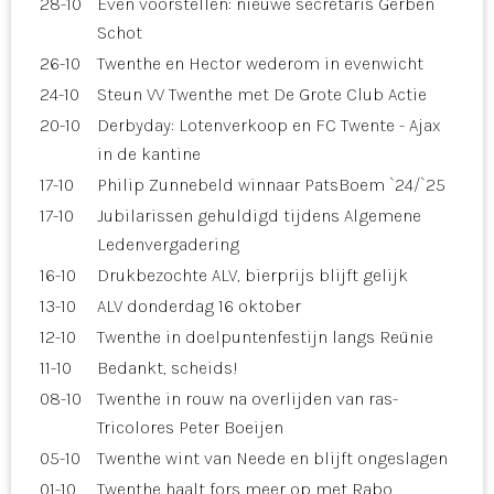
28-10
Even voorstellen: nieuwe secretaris Gerben
Schot
26-10
Twenthe en Hector wederom in evenwicht
24-10
Steun VV Twenthe met De Grote Club Actie
20-10
Derbyday: Lotenverkoop en FC Twente - Ajax
in de kantine
17-10
Philip Zunnebeld winnaar PatsBoem `24/`25
17-10
Jubilarissen gehuldigd tijdens Algemene
Ledenvergadering
16-10
Drukbezochte ALV, bierprijs blijft gelijk
13-10
ALV donderdag 16 oktober
12-10
Twenthe in doelpuntenfestijn langs Reünie
11-10
Bedankt, scheids!
08-10
Twenthe in rouw na overlijden van ras-
Tricolores Peter Boeijen
05-10
Twenthe wint van Neede en blijft ongeslagen
01-10
Twenthe haalt fors meer op met Rabo