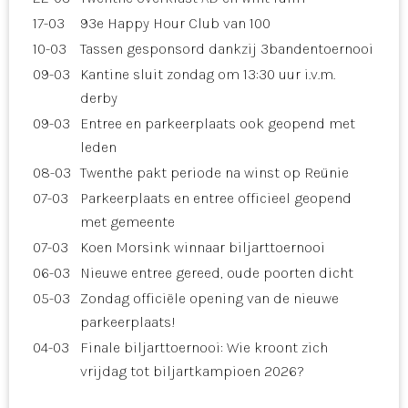
17-03
93e Happy Hour Club van 100
10-03
Tassen gesponsord dankzij 3bandentoernooi
09-03
Kantine sluit zondag om 13:30 uur i.v.m.
derby
09-03
Entree en parkeerplaats ook geopend met
leden
08-03
Twenthe pakt periode na winst op Reünie
07-03
Parkeerplaats en entree officieel geopend
met gemeente
07-03
Koen Morsink winnaar biljarttoernooi
06-03
Nieuwe entree gereed, oude poorten dicht
05-03
Zondag officiële opening van de nieuwe
parkeerplaats!
04-03
Finale biljarttoernooi: Wie kroont zich
vrijdag tot biljartkampioen 2026?