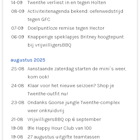
14-09
Twenthe verliest in en tegen Holten
08-09
Activiteitenagenda bekend: oefenwedstrijd
tegen GFC
07-09
Doelpuntloze remise tegen Hector
06-09
Knapperige speklapjes Britney hoogtepunt
bij vrijwilligersBBQ
augustus 2025
25-08
Aanstaande zaterdag starten de mini`s weer,
kom ook!
24-08
Klaar voor het nieuwe seizoen? Shop je
Twenthe-outfit nu!
23-08
Ondanks Goorse jungle Twenthe-complex
weer onkruidvrij
21-08
VrijwilligersBBQ op 6 september
19-08
91e Happy Hour Club van 100
19-08
27 augustus uitgifte teamtassen