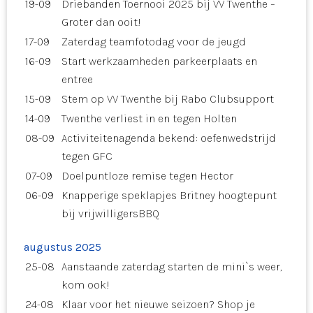
19-09
Driebanden Toernooi 2025 bij VV Twenthe –
Groter dan ooit!
17-09
Zaterdag teamfotodag voor de jeugd
16-09
Start werkzaamheden parkeerplaats en
entree
15-09
Stem op VV Twenthe bij Rabo Clubsupport
14-09
Twenthe verliest in en tegen Holten
08-09
Activiteitenagenda bekend: oefenwedstrijd
tegen GFC
07-09
Doelpuntloze remise tegen Hector
06-09
Knapperige speklapjes Britney hoogtepunt
bij vrijwilligersBBQ
augustus 2025
25-08
Aanstaande zaterdag starten de mini`s weer,
kom ook!
24-08
Klaar voor het nieuwe seizoen? Shop je