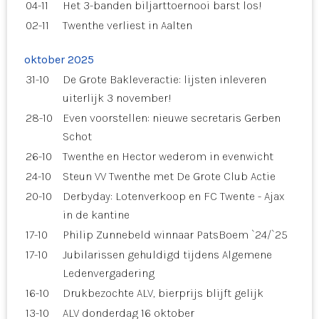
04-11
Het 3-banden biljarttoernooi barst los!
02-11
Twenthe verliest in Aalten
oktober 2025
31-10
De Grote Bakleveractie: lijsten inleveren
uiterlijk 3 november!
28-10
Even voorstellen: nieuwe secretaris Gerben
Schot
26-10
Twenthe en Hector wederom in evenwicht
24-10
Steun VV Twenthe met De Grote Club Actie
20-10
Derbyday: Lotenverkoop en FC Twente - Ajax
in de kantine
17-10
Philip Zunnebeld winnaar PatsBoem `24/`25
17-10
Jubilarissen gehuldigd tijdens Algemene
Ledenvergadering
16-10
Drukbezochte ALV, bierprijs blijft gelijk
13-10
ALV donderdag 16 oktober