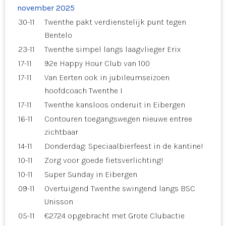
november 2025
30-11
Twenthe pakt verdienstelijk punt tegen
Bentelo
23-11
Twenthe simpel langs laagvlieger Erix
17-11
92e Happy Hour Club van 100
17-11
Van Eerten ook in jubileumseizoen
hoofdcoach Twenthe I
17-11
Twenthe kansloos onderuit in Eibergen
16-11
Contouren toegangswegen nieuwe entree
zichtbaar
14-11
Donderdag: Speciaalbierfeest in de kantine!
10-11
Zorg voor goede fietsverlichting!
10-11
Super Sunday in Eibergen
09-11
Overtuigend Twenthe swingend langs BSC
Unisson
05-11
€2724 opgebracht met Grote Clubactie