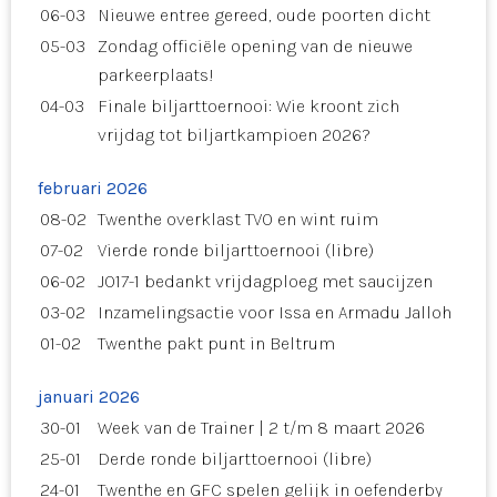
06-03
Nieuwe entree gereed, oude poorten dicht
05-03
Zondag officiële opening van de nieuwe
parkeerplaats!
04-03
Finale biljarttoernooi: Wie kroont zich
vrijdag tot biljartkampioen 2026?
februari 2026
08-02
Twenthe overklast TVO en wint ruim
07-02
Vierde ronde biljarttoernooi (libre)
06-02
JO17-1 bedankt vrijdagploeg met saucijzen
03-02
Inzamelingsactie voor Issa en Armadu Jalloh
01-02
Twenthe pakt punt in Beltrum
januari 2026
30-01
Week van de Trainer | 2 t/m 8 maart 2026
25-01
Derde ronde biljarttoernooi (libre)
24-01
Twenthe en GFC spelen gelijk in oefenderby