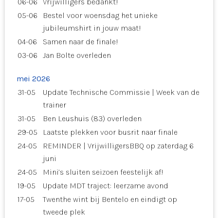
06-06
Vrijwilligers bedankt!
05-06
Bestel voor woensdag het unieke
jubileumshirt in jouw maat!
04-06
Samen naar de finale!
03-06
Jan Bolte overleden
mei 2026
31-05
Update Technische Commissie | Week van de
trainer
31-05
Ben Leushuis (83) overleden
29-05
Laatste plekken voor busrit naar finale
24-05
REMINDER | VrijwilligersBBQ op zaterdag 6
juni
24-05
Mini’s sluiten seizoen feestelijk af!
19-05
Update MDT traject: leerzame avond
17-05
Twenthe wint bij Bentelo en eindigt op
tweede plek