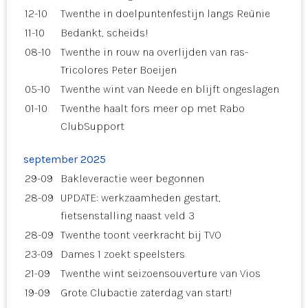
12-10
Twenthe in doelpuntenfestijn langs Reünie
11-10
Bedankt, scheids!
08-10
Twenthe in rouw na overlijden van ras-
Tricolores Peter Boeijen
05-10
Twenthe wint van Neede en blijft ongeslagen
01-10
Twenthe haalt fors meer op met Rabo
ClubSupport
september 2025
29-09
Bakleveractie weer begonnen
28-09
UPDATE: werkzaamheden gestart,
fietsenstalling naast veld 3
28-09
Twenthe toont veerkracht bij TVO
23-09
Dames 1 zoekt speelsters
21-09
Twenthe wint seizoensouverture van Vios
19-09
Grote Clubactie zaterdag van start!