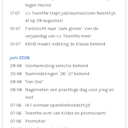
tegen Hector
17-07
v.v. Twenthe trapt jubileumseizoen feestelijk
af op 29 augustus!
10-07
Fietstocht naar `oale grond`: Vier de
verjaardag van v.v. Twenthe mee!
10-07
KNVB maakt indeling 3e klasse bekend
juni 2026
29-06
Voorbereiding selectie bekend
20-06
Teamindelingen `26-`27 bekend
09-06
"Van Ons"
08-06
Nagenieten: een prachtige dag voor jong en
oud
07-06
14-1 winnaar spandoekwedstrijd
07-06
Twenthe wint van Kilder en promoveert!
07-06
Promotie!