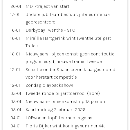
20-01
MDT-traject van start
17-01
Update jubileumbestuur: jubileumtenue
gepresenteerd
16-01
Derbyday Twenthe - GFC
16-01
Mireilla Hartgerink wint Twenthe Steigert
Trofee
16-01
Nieuwjaars- bijeenkomst: geen contributie
jongste jeugd, nieuwe trainer tweede
12-01
Selectie onder Spaanse zon klaargestoomd
voor herstart competitie
12-01
Zondag playbackshow!
05-01
Tweede ronde biljarttoernooi (libre)
05-01
Nieuwjaars- bijeenkomst op 15 januari
05-01
Kaartmiddag 7 februari 2026
04-01
LOFwonen top11 toernooi afgelast
04-01
Floris Bijker wint koningsnummer 44e