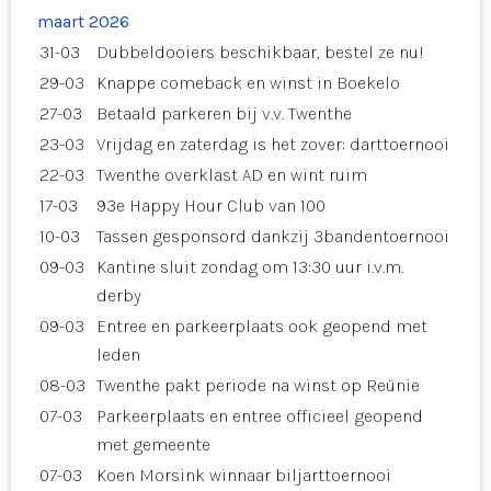
maart 2026
31-03
Dubbeldooiers beschikbaar, bestel ze nu!
29-03
Knappe comeback en winst in Boekelo
27-03
Betaald parkeren bij v.v. Twenthe
23-03
Vrijdag en zaterdag is het zover: darttoernooi
22-03
Twenthe overklast AD en wint ruim
17-03
93e Happy Hour Club van 100
10-03
Tassen gesponsord dankzij 3bandentoernooi
09-03
Kantine sluit zondag om 13:30 uur i.v.m.
derby
09-03
Entree en parkeerplaats ook geopend met
leden
08-03
Twenthe pakt periode na winst op Reünie
07-03
Parkeerplaats en entree officieel geopend
met gemeente
07-03
Koen Morsink winnaar biljarttoernooi