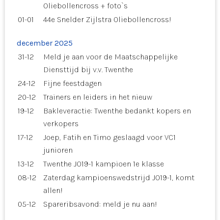
Oliebollencross + foto`s
01-01
44e Snelder Zijlstra Oliebollencross!
december 2025
31-12
Meld je aan voor de Maatschappelijke
Diensttijd bij v.v. Twenthe
24-12
Fijne feestdagen
20-12
Trainers en leiders in het nieuw
19-12
Bakleveractie: Twenthe bedankt kopers en
verkopers
17-12
Joep, Fatih en Timo geslaagd voor VC1
junioren
13-12
Twenthe JO19-1 kampioen 1e klasse
08-12
Zaterdag kampioenswedstrijd JO19-1, komt
allen!
05-12
Spareribsavond: meld je nu aan!