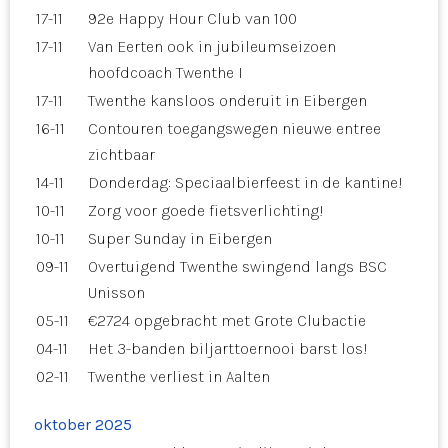
17-11
92e Happy Hour Club van 100
17-11
Van Eerten ook in jubileumseizoen
hoofdcoach Twenthe I
17-11
Twenthe kansloos onderuit in Eibergen
16-11
Contouren toegangswegen nieuwe entree
zichtbaar
14-11
Donderdag: Speciaalbierfeest in de kantine!
10-11
Zorg voor goede fietsverlichting!
10-11
Super Sunday in Eibergen
09-11
Overtuigend Twenthe swingend langs BSC
Unisson
05-11
€2724 opgebracht met Grote Clubactie
04-11
Het 3-banden biljarttoernooi barst los!
02-11
Twenthe verliest in Aalten
oktober 2025