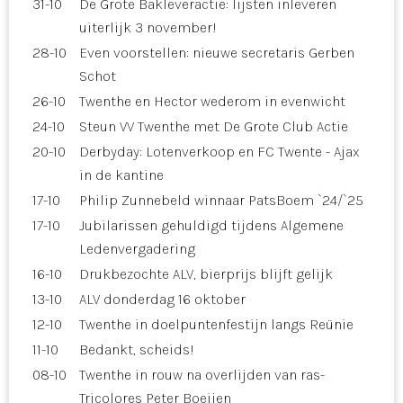
31-10
De Grote Bakleveractie: lijsten inleveren
uiterlijk 3 november!
28-10
Even voorstellen: nieuwe secretaris Gerben
Schot
26-10
Twenthe en Hector wederom in evenwicht
24-10
Steun VV Twenthe met De Grote Club Actie
20-10
Derbyday: Lotenverkoop en FC Twente - Ajax
in de kantine
17-10
Philip Zunnebeld winnaar PatsBoem `24/`25
17-10
Jubilarissen gehuldigd tijdens Algemene
Ledenvergadering
16-10
Drukbezochte ALV, bierprijs blijft gelijk
13-10
ALV donderdag 16 oktober
12-10
Twenthe in doelpuntenfestijn langs Reünie
11-10
Bedankt, scheids!
08-10
Twenthe in rouw na overlijden van ras-
Tricolores Peter Boeijen