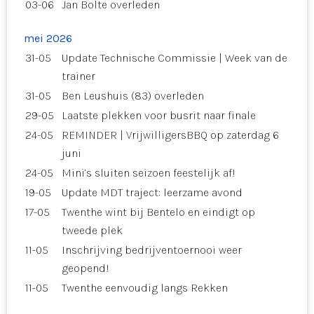
03-06
Jan Bolte overleden
mei 2026
31-05
Update Technische Commissie | Week van de
trainer
31-05
Ben Leushuis (83) overleden
29-05
Laatste plekken voor busrit naar finale
24-05
REMINDER | VrijwilligersBBQ op zaterdag 6
juni
24-05
Mini’s sluiten seizoen feestelijk af!
19-05
Update MDT traject: leerzame avond
17-05
Twenthe wint bij Bentelo en eindigt op
tweede plek
11-05
Inschrijving bedrijventoernooi weer
geopend!
11-05
Twenthe eenvoudig langs Rekken