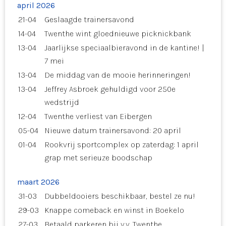
april 2026
21-04
Geslaagde trainersavond
14-04
Twenthe wint gloednieuwe picknickbank
13-04
Jaarlijkse speciaalbieravond in de kantine! |
7 mei
13-04
De middag van de mooie herinneringen!
13-04
Jeffrey Asbroek gehuldigd voor 250e
wedstrijd
12-04
Twenthe verliest van Eibergen
05-04
Nieuwe datum trainersavond: 20 april
01-04
Rookvrij sportcomplex op zaterdag: 1 april
grap met serieuze boodschap
maart 2026
31-03
Dubbeldooiers beschikbaar, bestel ze nu!
29-03
Knappe comeback en winst in Boekelo
27-03
Betaald parkeren bij v.v. Twenthe