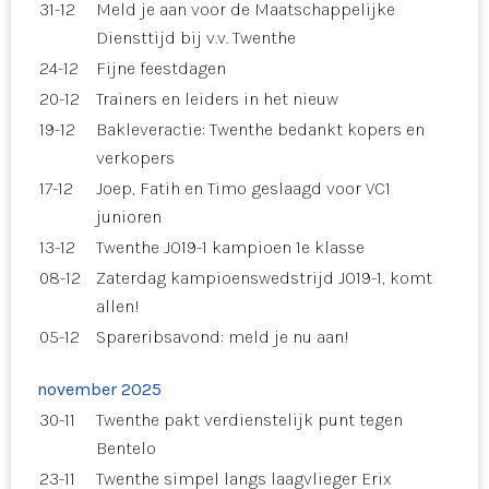
31-12
Meld je aan voor de Maatschappelijke
Diensttijd bij v.v. Twenthe
24-12
Fijne feestdagen
20-12
Trainers en leiders in het nieuw
19-12
Bakleveractie: Twenthe bedankt kopers en
verkopers
17-12
Joep, Fatih en Timo geslaagd voor VC1
junioren
13-12
Twenthe JO19-1 kampioen 1e klasse
08-12
Zaterdag kampioenswedstrijd JO19-1, komt
allen!
05-12
Spareribsavond: meld je nu aan!
november 2025
30-11
Twenthe pakt verdienstelijk punt tegen
Bentelo
23-11
Twenthe simpel langs laagvlieger Erix