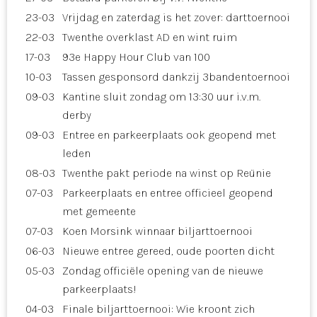
23-03
Vrijdag en zaterdag is het zover: darttoernooi
22-03
Twenthe overklast AD en wint ruim
17-03
93e Happy Hour Club van 100
10-03
Tassen gesponsord dankzij 3bandentoernooi
09-03
Kantine sluit zondag om 13:30 uur i.v.m.
derby
09-03
Entree en parkeerplaats ook geopend met
leden
08-03
Twenthe pakt periode na winst op Reünie
07-03
Parkeerplaats en entree officieel geopend
met gemeente
07-03
Koen Morsink winnaar biljarttoernooi
06-03
Nieuwe entree gereed, oude poorten dicht
05-03
Zondag officiële opening van de nieuwe
parkeerplaats!
04-03
Finale biljarttoernooi: Wie kroont zich