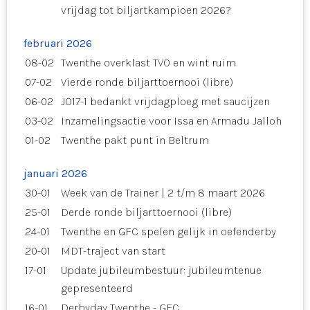
vrijdag tot biljartkampioen 2026?
februari 2026
08-02
Twenthe overklast TVO en wint ruim
07-02
Vierde ronde biljarttoernooi (libre)
06-02
JO17-1 bedankt vrijdagploeg met saucijzen
03-02
Inzamelingsactie voor Issa en Armadu Jalloh
01-02
Twenthe pakt punt in Beltrum
januari 2026
30-01
Week van de Trainer | 2 t/m 8 maart 2026
25-01
Derde ronde biljarttoernooi (libre)
24-01
Twenthe en GFC spelen gelijk in oefenderby
20-01
MDT-traject van start
17-01
Update jubileumbestuur: jubileumtenue
gepresenteerd
16-01
Derbyday Twenthe - GFC