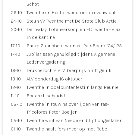
Schot
26-10
Twenthe en Hector wederom in evenwicht
24-10
Steun VV Twenthe met De Grote Club Actie
20-10
Derbyday: Lotenverkoop en FC Twente - Ajax
in de kantine
17-10
Philip Zunnebeld winnaar PatsBoem `24/`25
17-10
Jubilarissen gehuldigd tijdens Algemene
Ledenvergadering
16-10
Drukbezochte ALV, bierprijs blijft gelijk
13-10
ALV donderdag 16 oktober
12-10
Twenthe in doelpuntenfestijn langs Reünie
11-10
Bedankt, scheids!
08-10
Twenthe in rouw na overlijden van ras-
Tricolores Peter Boeijen
05-10
Twenthe wint van Neede en blijft ongeslagen
01-10
Twenthe haalt fors meer op met Rabo