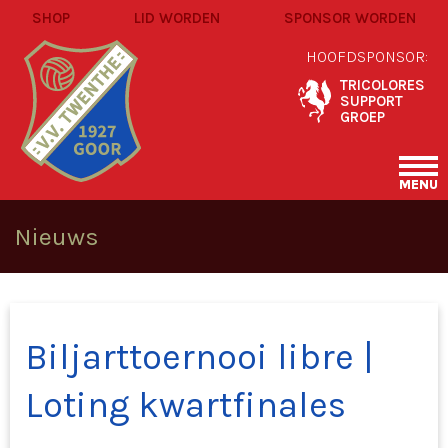
SHOP
LID WORDEN
SPONSOR WORDEN
HOOFDSPONSOR:
TRICOLORES
SUPPORT
GROEP
MENU
Nieuws
Biljarttoernooi libre |
Loting kwartfinales