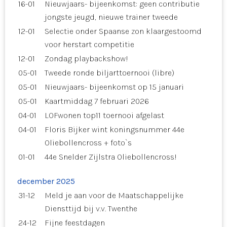
16-01
Nieuwjaars- bijeenkomst: geen contributie
jongste jeugd, nieuwe trainer tweede
12-01
Selectie onder Spaanse zon klaargestoomd
voor herstart competitie
12-01
Zondag playbackshow!
05-01
Tweede ronde biljarttoernooi (libre)
05-01
Nieuwjaars- bijeenkomst op 15 januari
05-01
Kaartmiddag 7 februari 2026
04-01
LOFwonen top11 toernooi afgelast
04-01
Floris Bijker wint koningsnummer 44e
Oliebollencross + foto`s
01-01
44e Snelder Zijlstra Oliebollencross!
december 2025
31-12
Meld je aan voor de Maatschappelijke
Diensttijd bij v.v. Twenthe
24-12
Fijne feestdagen