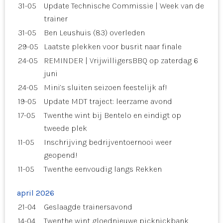
31-05
Update Technische Commissie | Week van de
trainer
31-05
Ben Leushuis (83) overleden
29-05
Laatste plekken voor busrit naar finale
24-05
REMINDER | VrijwilligersBBQ op zaterdag 6
juni
24-05
Mini’s sluiten seizoen feestelijk af!
19-05
Update MDT traject: leerzame avond
17-05
Twenthe wint bij Bentelo en eindigt op
tweede plek
11-05
Inschrijving bedrijventoernooi weer
geopend!
11-05
Twenthe eenvoudig langs Rekken
april 2026
21-04
Geslaagde trainersavond
14-04
Twenthe wint gloednieuwe picknickbank