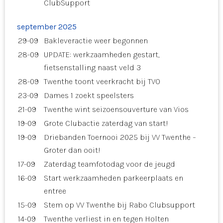
ClubSupport
september 2025
29-09
Bakleveractie weer begonnen
28-09
UPDATE: werkzaamheden gestart,
fietsenstalling naast veld 3
28-09
Twenthe toont veerkracht bij TVO
23-09
Dames 1 zoekt speelsters
21-09
Twenthe wint seizoensouverture van Vios
19-09
Grote Clubactie zaterdag van start!
19-09
Driebanden Toernooi 2025 bij VV Twenthe –
Groter dan ooit!
17-09
Zaterdag teamfotodag voor de jeugd
16-09
Start werkzaamheden parkeerplaats en
entree
15-09
Stem op VV Twenthe bij Rabo Clubsupport
14-09
Twenthe verliest in en tegen Holten