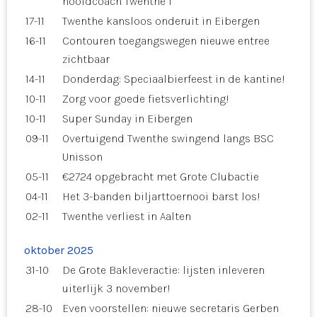
hoofdcoach Twenthe I
17-11
Twenthe kansloos onderuit in Eibergen
16-11
Contouren toegangswegen nieuwe entree
zichtbaar
14-11
Donderdag: Speciaalbierfeest in de kantine!
10-11
Zorg voor goede fietsverlichting!
10-11
Super Sunday in Eibergen
09-11
Overtuigend Twenthe swingend langs BSC
Unisson
05-11
€2724 opgebracht met Grote Clubactie
04-11
Het 3-banden biljarttoernooi barst los!
02-11
Twenthe verliest in Aalten
oktober 2025
31-10
De Grote Bakleveractie: lijsten inleveren
uiterlijk 3 november!
28-10
Even voorstellen: nieuwe secretaris Gerben