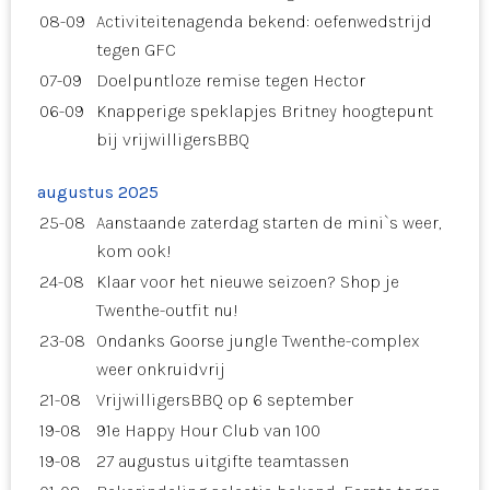
08-09
Activiteitenagenda bekend: oefenwedstrijd
tegen GFC
07-09
Doelpuntloze remise tegen Hector
06-09
Knapperige speklapjes Britney hoogtepunt
bij vrijwilligersBBQ
augustus 2025
25-08
Aanstaande zaterdag starten de mini`s weer,
kom ook!
24-08
Klaar voor het nieuwe seizoen? Shop je
Twenthe-outfit nu!
23-08
Ondanks Goorse jungle Twenthe-complex
weer onkruidvrij
21-08
VrijwilligersBBQ op 6 september
19-08
91e Happy Hour Club van 100
19-08
27 augustus uitgifte teamtassen