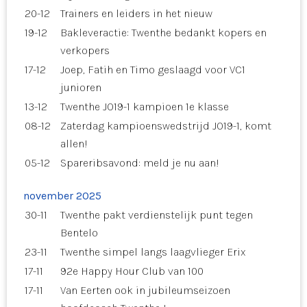
20-12
Trainers en leiders in het nieuw
19-12
Bakleveractie: Twenthe bedankt kopers en
verkopers
17-12
Joep, Fatih en Timo geslaagd voor VC1
junioren
13-12
Twenthe JO19-1 kampioen 1e klasse
08-12
Zaterdag kampioenswedstrijd JO19-1, komt
allen!
05-12
Spareribsavond: meld je nu aan!
november 2025
30-11
Twenthe pakt verdienstelijk punt tegen
Bentelo
23-11
Twenthe simpel langs laagvlieger Erix
17-11
92e Happy Hour Club van 100
17-11
Van Eerten ook in jubileumseizoen