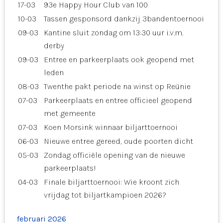
17-03
93e Happy Hour Club van 100
10-03
Tassen gesponsord dankzij 3bandentoernooi
09-03
Kantine sluit zondag om 13:30 uur i.v.m.
derby
09-03
Entree en parkeerplaats ook geopend met
leden
08-03
Twenthe pakt periode na winst op Reünie
07-03
Parkeerplaats en entree officieel geopend
met gemeente
07-03
Koen Morsink winnaar biljarttoernooi
06-03
Nieuwe entree gereed, oude poorten dicht
05-03
Zondag officiële opening van de nieuwe
parkeerplaats!
04-03
Finale biljarttoernooi: Wie kroont zich
vrijdag tot biljartkampioen 2026?
februari 2026