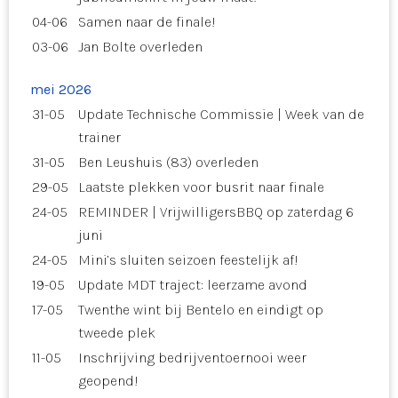
04-06
Samen naar de finale!
03-06
Jan Bolte overleden
mei 2026
31-05
Update Technische Commissie | Week van de
trainer
31-05
Ben Leushuis (83) overleden
29-05
Laatste plekken voor busrit naar finale
24-05
REMINDER | VrijwilligersBBQ op zaterdag 6
juni
24-05
Mini’s sluiten seizoen feestelijk af!
19-05
Update MDT traject: leerzame avond
17-05
Twenthe wint bij Bentelo en eindigt op
tweede plek
11-05
Inschrijving bedrijventoernooi weer
geopend!