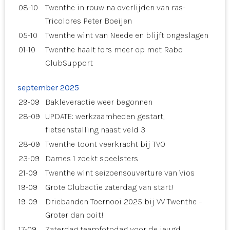
08-10
Twenthe in rouw na overlijden van ras-
Tricolores Peter Boeijen
05-10
Twenthe wint van Neede en blijft ongeslagen
01-10
Twenthe haalt fors meer op met Rabo
ClubSupport
september 2025
29-09
Bakleveractie weer begonnen
28-09
UPDATE: werkzaamheden gestart,
fietsenstalling naast veld 3
28-09
Twenthe toont veerkracht bij TVO
23-09
Dames 1 zoekt speelsters
21-09
Twenthe wint seizoensouverture van Vios
19-09
Grote Clubactie zaterdag van start!
19-09
Driebanden Toernooi 2025 bij VV Twenthe –
Groter dan ooit!
17-09
Zaterdag teamfotodag voor de jeugd