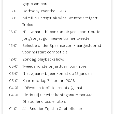
gepresenteerd
16-01
Derbyday Twenthe - GFC
16-01
Mireilla Hartgerink wint Twenthe Steigert
Trofee
16-01
Nieuwjaars- bijeenkomst: geen contributie
jongste jeugd, nieuwe trainer tweede
12-01
Selectie onder Spaanse zon klaargestoomd
voor herstart competitie
12-01
Zondag playbackshow!
05-01
Tweede ronde biljarttoernooi (libre)
05-01
Nieuwjaars- bijeenkomst op 15 januari
05-01
Kaartmiddag 7 februari 2026
04-01
LOFwonen top11 toernooi afgelast
04-01
Floris Bijker wint koningsnummer 44e
Oliebollencross + foto`s
01-01
44e Snelder Zijlstra Oliebollencross!