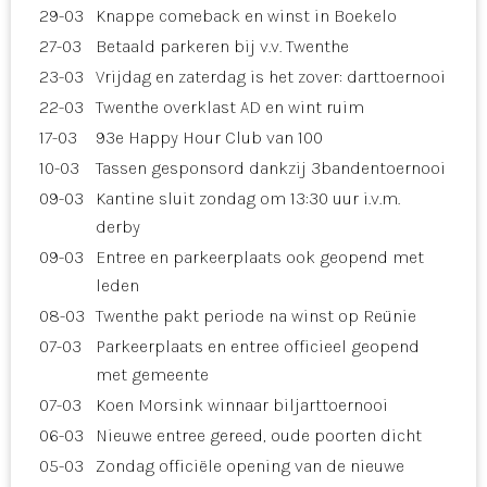
29-03
Knappe comeback en winst in Boekelo
27-03
Betaald parkeren bij v.v. Twenthe
23-03
Vrijdag en zaterdag is het zover: darttoernooi
22-03
Twenthe overklast AD en wint ruim
17-03
93e Happy Hour Club van 100
10-03
Tassen gesponsord dankzij 3bandentoernooi
09-03
Kantine sluit zondag om 13:30 uur i.v.m.
derby
09-03
Entree en parkeerplaats ook geopend met
leden
08-03
Twenthe pakt periode na winst op Reünie
07-03
Parkeerplaats en entree officieel geopend
met gemeente
07-03
Koen Morsink winnaar biljarttoernooi
06-03
Nieuwe entree gereed, oude poorten dicht
05-03
Zondag officiële opening van de nieuwe