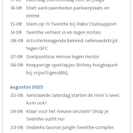
16-09
Start werkzaamheden parkeerplaats en
entree
15-09
Stem op VV Twenthe bij Rabo Clubsupport
14-09
Twenthe verliest in en tegen Holten
08-09
Activiteitenagenda bekend: oefenwedstrijd
tegen GFC
07-09
Doelpuntloze remise tegen Hector
06-09
Knapperige speklapjes Britney hoogtepunt
bij vrijwilligersBBQ
augustus 2025
25-08
Aanstaande zaterdag starten de mini`s weer,
kom ook!
24-08
Klaar voor het nieuwe seizoen? Shop je
Twenthe-outfit nu!
23-08
Ondanks Goorse jungle Twenthe-complex