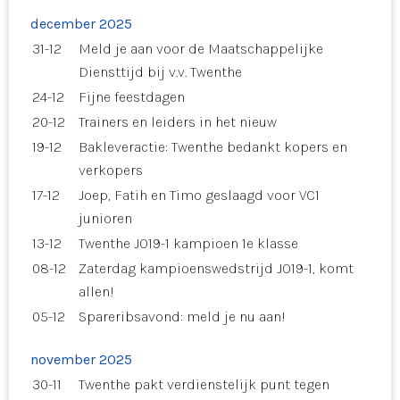
december 2025
31-12
Meld je aan voor de Maatschappelijke
Diensttijd bij v.v. Twenthe
24-12
Fijne feestdagen
20-12
Trainers en leiders in het nieuw
19-12
Bakleveractie: Twenthe bedankt kopers en
verkopers
17-12
Joep, Fatih en Timo geslaagd voor VC1
junioren
13-12
Twenthe JO19-1 kampioen 1e klasse
08-12
Zaterdag kampioenswedstrijd JO19-1, komt
allen!
05-12
Spareribsavond: meld je nu aan!
november 2025
30-11
Twenthe pakt verdienstelijk punt tegen