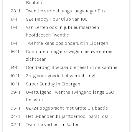
Bentelo
23-11
Twenthe simpel langs laagvlieger Erix
17-11
92e Happy Hour Club van 100
17-11
Van Eerten ook in jubileumseizoen
hoofdcoach Twenthe I
17-11
Twenthe kansloos onderuit in Eibergen
16-11
Contouren toegangswegen nieuwe entree
zichtbaar
14-11
Donderdag: Speciaalbierfeest in de kantine!
10-11
Zorg voor goede fietsverlichting!
10-11
Super Sunday in Eibergen
09-11
Overtuigend Twenthe swingend langs BSC
Unisson
05-11
€2724 opgebracht met Grote Clubactie
04-11
Het 3-banden biljarttoernooi barst los!
02-11
Twenthe verliest in Aalten