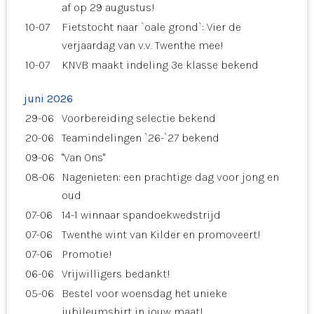
af op 29 augustus!
10-07
Fietstocht naar `oale grond`: Vier de
verjaardag van v.v. Twenthe mee!
10-07
KNVB maakt indeling 3e klasse bekend
juni 2026
29-06
Voorbereiding selectie bekend
20-06
Teamindelingen `26-`27 bekend
09-06
"Van Ons"
08-06
Nagenieten: een prachtige dag voor jong en
oud
07-06
14-1 winnaar spandoekwedstrijd
07-06
Twenthe wint van Kilder en promoveert!
07-06
Promotie!
06-06
Vrijwilligers bedankt!
05-06
Bestel voor woensdag het unieke
jubileumshirt in jouw maat!