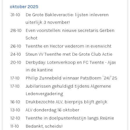
oktober 2025
31-10
De Grote Bakleveractie: lijsten inleveren
uiterlijk 3 november!
28-10
Even voorstellen: nieuwe secretaris Gerben
Schot
26-10
Twenthe en Hector wederom in evenwicht
24-10
Steun VV Twenthe met De Grote Club Actie
20-10
Derbyday: Lotenverkoop en FC Twente - Ajax
in de kantine
17-10
Philip Zunnebeld winnaar PatsBoem `24/`25
17-10
Jubilarissen gehuldigd tijdens Algemene
Ledenvergadering
16-10
Drukbezochte ALV, bierprijs blijft gelijk
13-10
ALV donderdag 16 oktober
12-10
Twenthe in doelpuntenfestijn langs Reünie
11-10
Bedankt, scheids!