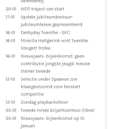
oefenderby
20-01
MDT-traject van start
17-01
Update jubileumbestuur:
jubileumtenue gepresenteerd
16-01
Derbyday Twenthe - GFC
16-01
Mireilla Hartgerink wint Twenthe
Steigert Trofee
16-01
Nieuwjaars- bijeenkomst: geen
contributie jongste jeugd, nieuwe
trainer tweede
12-01
Selectie onder Spaanse zon
klaargestoomd voor herstart
competitie
12-01
Zondag playbackshow!
05-01
Tweede ronde biljarttoernooi (libre)
05-01
Nieuwjaars- bijeenkomst op 15
januari