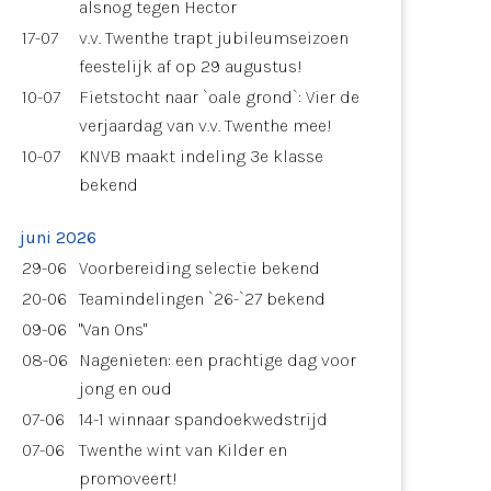
alsnog tegen Hector
17-07
v.v. Twenthe trapt jubileumseizoen
feestelijk af op 29 augustus!
10-07
Fietstocht naar `oale grond`: Vier de
verjaardag van v.v. Twenthe mee!
10-07
KNVB maakt indeling 3e klasse
bekend
juni 2026
29-06
Voorbereiding selectie bekend
20-06
Teamindelingen `26-`27 bekend
09-06
"Van Ons"
08-06
Nagenieten: een prachtige dag voor
jong en oud
07-06
14-1 winnaar spandoekwedstrijd
07-06
Twenthe wint van Kilder en
promoveert!