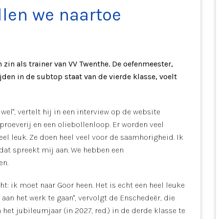
llen we naartoe
n zin als trainer van VV Twenthe. De oefenmeester,
den in de subtop staat van de vierde klasse, voelt
.
 wel", vertelt hij in een interview op de website
rproeverij en een oliebollenloop. Er worden veel
eel leuk. Ze doen heel veel voor de saamhorigheid. Ik
 dat spreekt mij aan. We hebben een
en.
t: ik moet naar Goor heen. Het is echt een heel leuke
 aan het werk te gaan", vervolgt de Enschedeër, die
 het jubileumjaar (in 2027, red.) in de derde klasse te