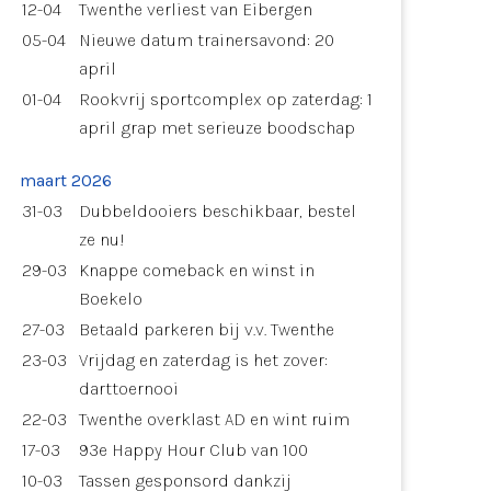
12-04
Twenthe verliest van Eibergen
05-04
Nieuwe datum trainersavond: 20
april
01-04
Rookvrij sportcomplex op zaterdag: 1
april grap met serieuze boodschap
maart 2026
31-03
Dubbeldooiers beschikbaar, bestel
ze nu!
29-03
Knappe comeback en winst in
Boekelo
27-03
Betaald parkeren bij v.v. Twenthe
23-03
Vrijdag en zaterdag is het zover:
darttoernooi
22-03
Twenthe overklast AD en wint ruim
17-03
93e Happy Hour Club van 100
10-03
Tassen gesponsord dankzij