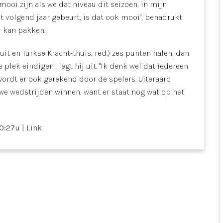
mooi zijn als we dat niveau dit seizoen, in mijn
dat volgend jaar gebeurt, is dat ook mooi", benadrukt
el kan pakken.
uit en Turkse Kracht-thuis, red.) zes punten halen, dan
lek eindigen", legt hij uit. "Ik denk wel dat iedereen
 wordt er ook gerekend door de spelers. Uiteraard
we wedstrijden winnen, want er staat nog wat op het
10:27u
|
Link