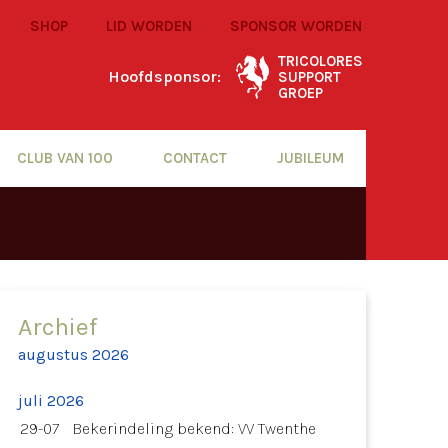
SHOP
LID WORDEN
SPONSOR WORDEN
TRICOLORES
Hoofdsponsor:
SUPPORT
GROEP
CLUB VAN 100
CONTACT
JUBILEUM
Archief
augustus 2026
juli 2026
29-07
Bekerindeling bekend: VV Twenthe