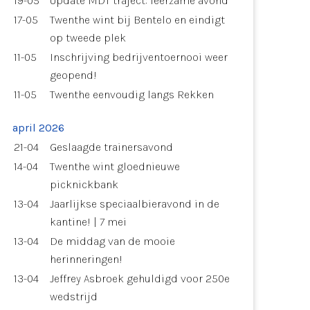
19-05
Update MDT traject: leerzame avond
17-05
Twenthe wint bij Bentelo en eindigt
op tweede plek
11-05
Inschrijving bedrijventoernooi weer
geopend!
11-05
Twenthe eenvoudig langs Rekken
april 2026
21-04
Geslaagde trainersavond
14-04
Twenthe wint gloednieuwe
picknickbank
13-04
Jaarlijkse speciaalbieravond in de
kantine! | 7 mei
13-04
De middag van de mooie
herinneringen!
13-04
Jeffrey Asbroek gehuldigd voor 250e
wedstrijd