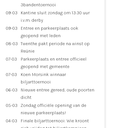
3bandentoernooi
09-03
Kantine sluit zondag om 13:30 uur
i.v.m. derby
09-03
Entree en parkeerplaats ook
geopend met leden
08-03
Twenthe pakt periode na winst op
Reünie
07-03
Parkeerplaats en entree officieel
geopend met gemeente
07-03
Koen Morsink winnaar
biljarttoernooi
06-03
Nieuwe entree gereed, oude poorten
dicht
05-03
Zondag officiële opening van de
nieuwe parkeerplaats!
04-03
Finale biljarttoernooi: Wie kroont