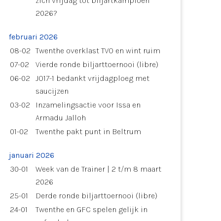
zich vrijdag tot biljartkampioen
2026?
februari 2026
08-02
Twenthe overklast TVO en wint ruim
07-02
Vierde ronde biljarttoernooi (libre)
06-02
JO17-1 bedankt vrijdagploeg met
saucijzen
03-02
Inzamelingsactie voor Issa en
Armadu Jalloh
01-02
Twenthe pakt punt in Beltrum
januari 2026
30-01
Week van de Trainer | 2 t/m 8 maart
2026
25-01
Derde ronde biljarttoernooi (libre)
24-01
Twenthe en GFC spelen gelijk in