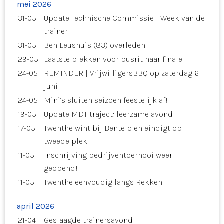
mei 2026
31-05
Update Technische Commissie | Week van de
trainer
31-05
Ben Leushuis (83) overleden
29-05
Laatste plekken voor busrit naar finale
24-05
REMINDER | VrijwilligersBBQ op zaterdag 6
juni
24-05
Mini’s sluiten seizoen feestelijk af!
19-05
Update MDT traject: leerzame avond
17-05
Twenthe wint bij Bentelo en eindigt op
tweede plek
11-05
Inschrijving bedrijventoernooi weer
geopend!
11-05
Twenthe eenvoudig langs Rekken
april 2026
21-04
Geslaagde trainersavond