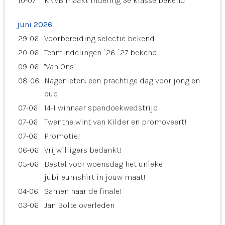
10-07
KNVB maakt indeling 3e klasse bekend
juni 2026
29-06
Voorbereiding selectie bekend
20-06
Teamindelingen `26-`27 bekend
09-06
"Van Ons"
08-06
Nagenieten: een prachtige dag voor jong en
oud
07-06
14-1 winnaar spandoekwedstrijd
07-06
Twenthe wint van Kilder en promoveert!
07-06
Promotie!
06-06
Vrijwilligers bedankt!
05-06
Bestel voor woensdag het unieke
jubileumshirt in jouw maat!
04-06
Samen naar de finale!
03-06
Jan Bolte overleden