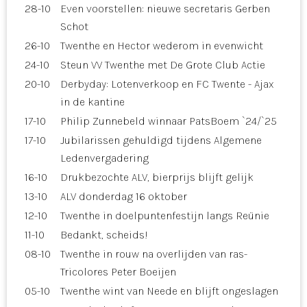
28-10
Even voorstellen: nieuwe secretaris Gerben
Schot
26-10
Twenthe en Hector wederom in evenwicht
24-10
Steun VV Twenthe met De Grote Club Actie
20-10
Derbyday: Lotenverkoop en FC Twente - Ajax
in de kantine
17-10
Philip Zunnebeld winnaar PatsBoem `24/`25
17-10
Jubilarissen gehuldigd tijdens Algemene
Ledenvergadering
16-10
Drukbezochte ALV, bierprijs blijft gelijk
13-10
ALV donderdag 16 oktober
12-10
Twenthe in doelpuntenfestijn langs Reünie
11-10
Bedankt, scheids!
08-10
Twenthe in rouw na overlijden van ras-
Tricolores Peter Boeijen
05-10
Twenthe wint van Neede en blijft ongeslagen