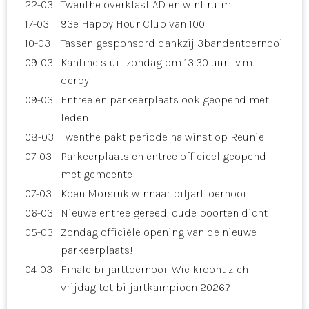
22-03
Twenthe overklast AD en wint ruim
17-03
93e Happy Hour Club van 100
10-03
Tassen gesponsord dankzij 3bandentoernooi
09-03
Kantine sluit zondag om 13:30 uur i.v.m.
derby
09-03
Entree en parkeerplaats ook geopend met
leden
08-03
Twenthe pakt periode na winst op Reünie
07-03
Parkeerplaats en entree officieel geopend
met gemeente
07-03
Koen Morsink winnaar biljarttoernooi
06-03
Nieuwe entree gereed, oude poorten dicht
05-03
Zondag officiële opening van de nieuwe
parkeerplaats!
04-03
Finale biljarttoernooi: Wie kroont zich
vrijdag tot biljartkampioen 2026?