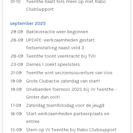
01-10
Twenthe haalt fors meer op met Rabo
ClubSupport
september 2025
29-09
Bakleveractie weer begonnen
28-09
UPDATE: werkzaamheden gestart,
fietsenstalling naast veld 3
28-09
Twenthe toont veerkracht bij TVO
23-09
Dames 1 zoekt speelsters
21-09
Twenthe wint seizoensouverture van Vios
19-09
Grote Clubactie zaterdag van start!
19-09
Driebanden Toernooi 2025 bij VV Twenthe –
Groter dan ooit!
17-09
Zaterdag teamfotodag voor de jeugd
16-09
Start werkzaamheden parkeerplaats en
entree
15-09
Stem op VV Twenthe bij Rabo Clubsupport