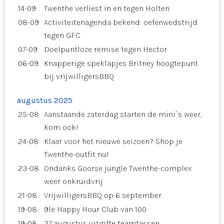
14-09
Twenthe verliest in en tegen Holten
08-09
Activiteitenagenda bekend: oefenwedstrijd
tegen GFC
07-09
Doelpuntloze remise tegen Hector
06-09
Knapperige speklapjes Britney hoogtepunt
bij vrijwilligersBBQ
augustus 2025
25-08
Aanstaande zaterdag starten de mini`s weer,
kom ook!
24-08
Klaar voor het nieuwe seizoen? Shop je
Twenthe-outfit nu!
23-08
Ondanks Goorse jungle Twenthe-complex
weer onkruidvrij
21-08
VrijwilligersBBQ op 6 september
19-08
91e Happy Hour Club van 100
19-08
27 augustus uitgifte teamtassen