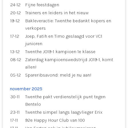
24-12
Fijne feestdagen
20-12
Trainers en leiders in het nieuw
19-12
Bakleveractie: Twenthe bedankt kopers en
verkopers
17-12
Joep, Fatih en Timo geslaagd voor VC1
junioren
13-12
Twenthe JO19-1 kampioen 1e klasse
08-12
Zaterdag kampioenswedstrijd JO19-1, komt
allen!
05-12
Spareribsavond: meld je nu aan!
november 2025
30-11
Twenthe pakt verdienstelijk punt tegen
Bentelo
23-11
Twenthe simpel langs laagvlieger Erix
17-11
92e Happy Hour Club van 100