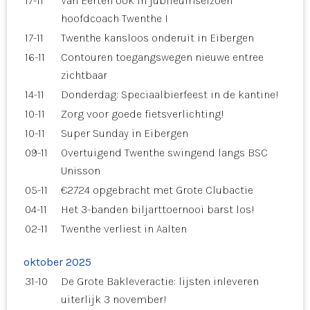
17-11
Van Eerten ook in jubileumseizoen
hoofdcoach Twenthe I
17-11
Twenthe kansloos onderuit in Eibergen
16-11
Contouren toegangswegen nieuwe entree
zichtbaar
14-11
Donderdag: Speciaalbierfeest in de kantine!
10-11
Zorg voor goede fietsverlichting!
10-11
Super Sunday in Eibergen
09-11
Overtuigend Twenthe swingend langs BSC
Unisson
05-11
€2724 opgebracht met Grote Clubactie
04-11
Het 3-banden biljarttoernooi barst los!
02-11
Twenthe verliest in Aalten
oktober 2025
31-10
De Grote Bakleveractie: lijsten inleveren
uiterlijk 3 november!