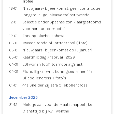
Trofee
16-01
Nieuwjaars- bijeenkomst: geen contributie
jongste jeugd, nieuwe trainer tweede
12-01
Selectie onder Spaanse zon klaargestoomd
voor herstart competitie
12-01
Zondag playbackshow!
05-01
Tweede ronde biljarttoernooi (libre)
05-01
Nieuwjaars- bijeenkomst op 15 januari
05-01
Kaartmiddag 7 februari 2026
04-01
LOFwonen top11 toernooi afgelast
04-01
Floris Bijker wint koningsnummer 44e
Oliebollencross + foto`s
01-01
44e Snelder Zijlstra Oliebollencross!
december 2025
31-12
Meld je aan voor de Maatschappelijke
Diensttijd bij v.v. Twenthe